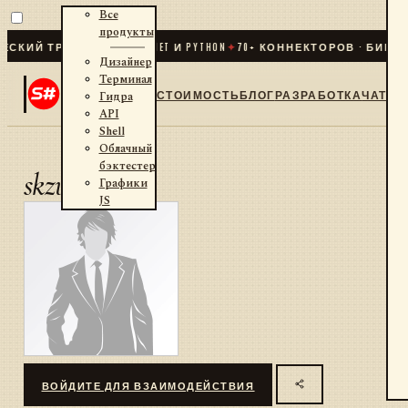
Все
продукты
КИЙ ТРЕЙДИНГ ДЛЯ .NET И PYTHON
✦
70
+ КОННЕКТОРОВ · БИРЖИ
Дизайнер
Терминал
СТОИМОСТЬ
БЛОГ
РАЗРАБОТКА
ЧАТ
Гидра
API
Shell
Облачный
бэктестер
skzuev
Графики
JS
ВОЙДИТЕ ДЛЯ ВЗАИМОДЕЙСТВИЯ