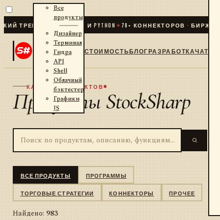
Все
продукты
РЕЙДИНГ ДЛЯ .NET И PYTHON
✦
70
+ КОННЕКТОРОВ · БИРЖИ · БРО
Дизайнер
Терминал
СТОИМОСТЬ
БЛОГ
РАЗРАБОТКА
ЧАТ
Гидра
API
Shell
Облачный
КАТАЛОГ ПРОДУКТОВ
бэктестер
Продукты StockSharp
Графики
JS
ВСЕ ПРОДУКТЫ
ПРОГРАММЫ
ТОРГОВЫЕ СТРАТЕГИИ
КОННЕКТОРЫ
ПРОЧЕЕ
Найдено:
983