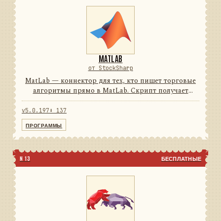
MATLAB
от StockSharp
MatLab — коннектор для тех, кто пишет торговые
алгоритмы прямо в MatLab. Скрипт получает
рыночные данные в реальном времени и
отправляет заявки, не выходя из привычной среды.
v5.0.197
⬇ 137
74подключений0строк на ...
ПРОГРАММЫ
N 13
БЕСПЛАТНЫЕ