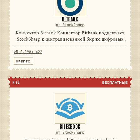
BITBANK
от StockSharp
Коннектор Bitbank Коннектор Bitbank подключает
StockSharp к централизованной бирже цифровых
активов. Он переводит данные и операции
провайдера в единую модель сообщений
v5.0.196
⬇ 422
StockSharp, поэтому приложения ...
КРИПТО
N 28
БЕСПЛАТНЫЕ
BITEXBOOK
от StockSharp