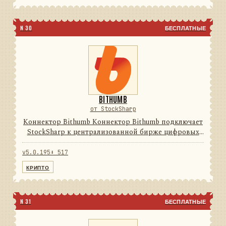
N 30
БЕСПЛАТНЫЕ
BITHUMB
от StockSharp
Коннектор Bithumb Коннектор Bithumb подключает
StockSharp к централизованной бирже цифровых
активов. Он переводит данные и операции
провайдера в единую модель сообщений
v5.0.195
⬇ 517
StockSharp, поэтому приложения ...
КРИПТО
N 31
БЕСПЛАТНЫЕ