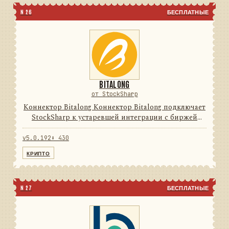
N 26
БЕСПЛАТНЫЕ
BITALONG
от StockSharp
Коннектор Bitalong Коннектор Bitalong подключает
StockSharp к устаревшей интеграции с биржей
цифровых активов. Он переводит данные и
операции провайдера в единую модель сообщений
v5.0.192
⬇ 430
StockSharp, поэтому п...
КРИПТО
N 27
БЕСПЛАТНЫЕ