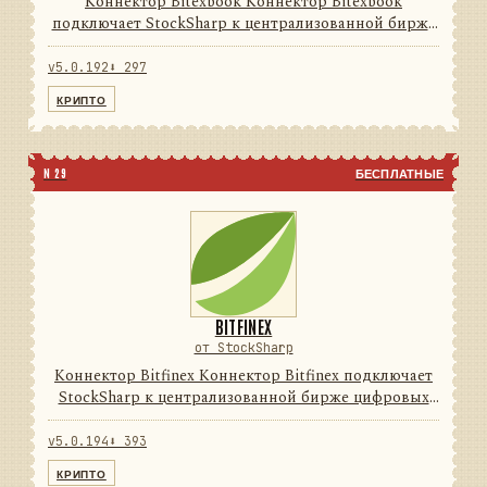
Коннектор Bitexbook Коннектор Bitexbook
подключает StockSharp к централизованной бирже
цифровых активов. Он переводит данные и
операции провайдера в единую модель сообщений
v5.0.192
⬇ 297
StockSharp, поэтому приложе...
КРИПТО
N 29
БЕСПЛАТНЫЕ
BITFINEX
от StockSharp
Коннектор Bitfinex Коннектор Bitfinex подключает
StockSharp к централизованной бирже цифровых
активов. Он переводит данные и операции
провайдера в единую модель сообщений
v5.0.194
⬇ 393
StockSharp, поэтому приложени...
КРИПТО