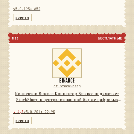
цифровых активов. Он переводит данные и
операции провайдера в единую модель сообщений
v5.0.195
⬇ 652
StockSharp, поэтому приложе...
КРИПТО
N 25
БЕСПЛАТНЫЕ
BINANCE
от StockSharp
Коннектор Binance Коннектор Binance подключает
StockSharp к централизованной бирже цифровых
активов. Он переводит данные и операции
провайдера в единую модель сообщений
★ 4,8
v5.0.201
⬇ 22,9K
StockSharp, поэтому приложения ...
КРИПТО