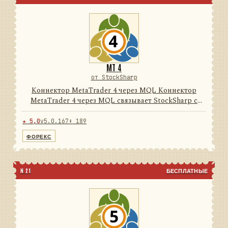
MT 4
от StockSharp
Коннектор MetaTrader 4 через MQL Коннектор
MetaTrader 4 через MQL связывает StockSharp с
терминалом MetaTrader 4 через поставляемый
MQL-эксперт и локальный нативный/FIX-мост. Он
★ 5,0
v5.0.167
⬇ 189
преобразует данные тер...
ФОРЕКС
N 21
БЕСПЛАТНЫЕ