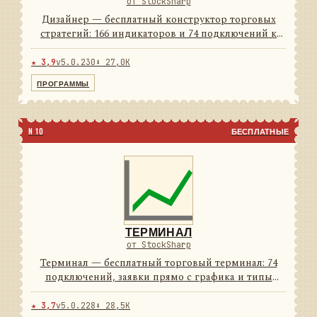
от StockSharp
Дизайнер — бесплатный конструктор торговых
стратегий: 166 индикаторов и 74 подключений к
площадкам из коробки. Стратегия собирается
мышью из блоков, а если удобнее кодом — рядом
★ 3,9
v5.0.230
⬇ 27,0K
C# и Python. Тест на и...
ПРОГРАММЫ
N 10
БЕСПЛАТНЫЕ
ТЕРМИНАЛ
от StockSharp
Терминал — бесплатный торговый терминал: 74
подключений, заявки прямо с графика и типы
свечей, которых нет у брокерского софта. Светлая и
тёмная темы — обе в комплекте.
★ 3,7
v5.0.228
⬇ 28,5K