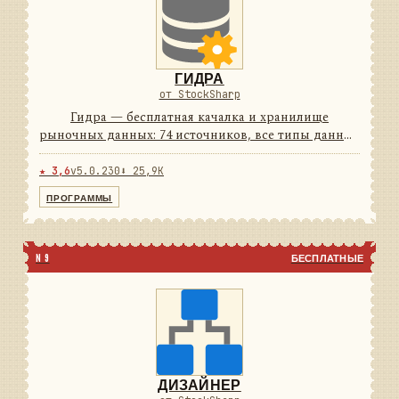
ГИДРА
от StockSharp
Гидра — бесплатная качалка и хранилище
рыночных данных: 74 источников, все типы данных
и своё хранилище с плотным сжатием. Работает по
расписанию и умеет отдавать данные другим
★ 3,6
v5.0.230
⬇ 25,9K
программам как сервер. ...
ПРОГРАММЫ
N 9
БЕСПЛАТНЫЕ
ДИЗАЙНЕР