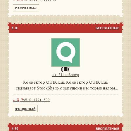
Программы Дизайнер, Те...
ПРОГРАММЫ
N 19
БЕСПЛАТНЫЕ
QUIK
от StockSharp
Коннектор QUIK Lua Коннектор QUIK Lua
связывает StockSharp с запущенным терминалом
QUIK через поставляемый Lua-модуль и локальные
FIX-сессии. Он преобразует обратные вызовы,
★ 3,7
v5.0.172
⬇ 309
таблицы и транзакции терми...
ФОНДОВЫЙ
N 20
БЕСПЛАТНЫЕ