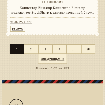
от StockSharp
Коннектор Bitstamp Коннектор Bitstamp
подключает StockSharp к централизованной бирже
цифровых активов. Он переводит данные и
операции провайдера в единую модель сообщений
v5.0.192
⬇ 627
StockSharp, поэтому приложени...
КРИПТО
1
2
3
4
...
50
СЛЕДУЮЩАЯ »
Показано 1-20 из 983