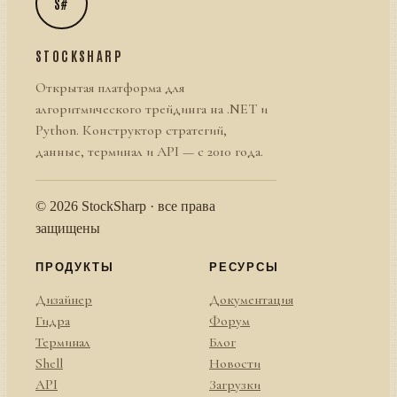
S#
STOCKSHARP
Открытая платформа для
алгоритмического трейдинга на .NET и
Python. Конструктор стратегий,
данные, терминал и API — с 2010 года.
© 2026 StockSharp · все права
защищены
ПРОДУКТЫ
РЕСУРСЫ
Дизайнер
Документация
Гидра
Форум
Терминал
Блог
Shell
Новости
API
Загрузки