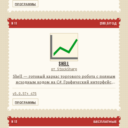
74подключений5типов свечей...
ПРОГРАММЫ
N 11
$590,0/ГОД
SHELL
от StockSharp
Shell — готовый каркас торгового робота с полным
исходным кодом на C#. Графический интерфейс,
подключения, тестирование и отчёты уже
написаны: от вас нужен только алгоритм.
v5.0.57
⬇ 475
74подключений100%исход...
ПРОГРАММЫ
N 12
БЕСПЛАТНЫЕ