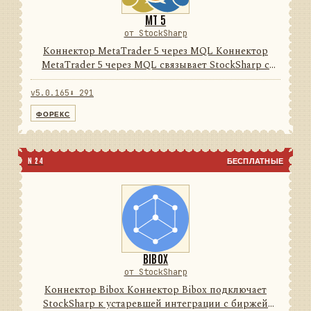
MT 5
от StockSharp
Коннектор MetaTrader 5 через MQL Коннектор
MetaTrader 5 через MQL связывает StockSharp с
терминалом MetaTrader 5 через поставляемый
MQL-эксперт и локальный нативный/FIX-мост. Он
v5.0.165
⬇ 291
унифицирует рыночные д...
ФОРЕКС
N 24
БЕСПЛАТНЫЕ
BIBOX
от StockSharp
Коннектор Bibox Коннектор Bibox подключает
StockSharp к устаревшей интеграции с биржей