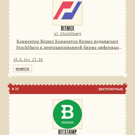
BITMEX
от StockSharp
Коннектор Bitmex Коннектор Bitmex подключает
StockSharp к централизованной бирже цифровых
активов. Он переводит данные и операции
провайдера в единую модель сообщений
v5.0.16
⬇ 17,1K
StockSharp, поэтому приложения мо...
КРИПТО
N 32
БЕСПЛАТНЫЕ
BITSTAMP