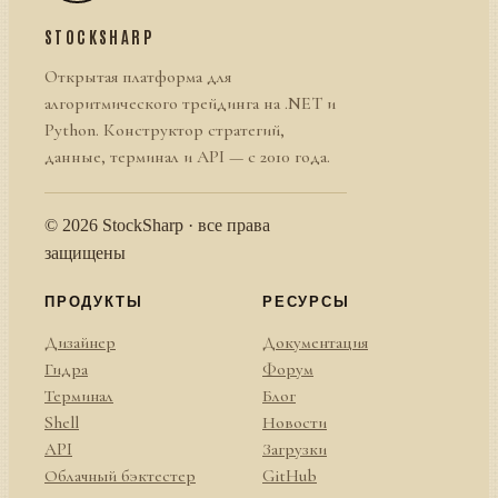
STOCKSHARP
Открытая платформа для
алгоритмического трейдинга на .NET и
Python. Конструктор стратегий,
данные, терминал и API — с 2010 года.
© 2026 StockSharp · все права
защищены
ПРОДУКТЫ
РЕСУРСЫ
Дизайнер
Документация
Гидра
Форум
Терминал
Блог
Shell
Новости
API
Загрузки
Облачный бэктестер
GitHub