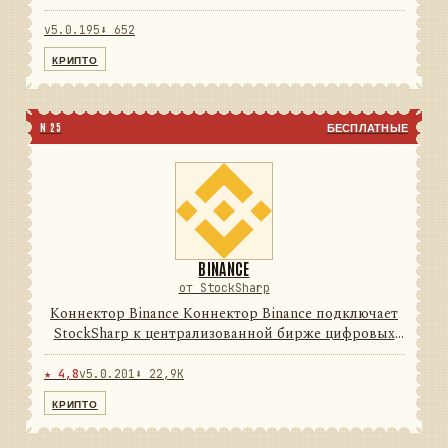
цифровых активов. Он переводит данные и
операции провайдера в единую модель сообщений
v5.0.195
⬇ 652
StockSharp, поэтому приложе...
КРИПТО
N 25
БЕСПЛАТНЫЕ
BINANCE
от StockSharp
Коннектор Binance Коннектор Binance подключает
StockSharp к централизованной бирже цифровых
активов. Он переводит данные и операции
провайдера в единую модель сообщений
★ 4,8
v5.0.201
⬇ 22,9K
StockSharp, поэтому приложения ...
КРИПТО