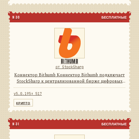
N 30
БЕСПЛАТНЫЕ
BITHUMB
от StockSharp
Коннектор Bithumb Коннектор Bithumb подключает
StockSharp к централизованной бирже цифровых
активов. Он переводит данные и операции
провайдера в единую модель сообщений
v5.0.195
⬇ 517
StockSharp, поэтому приложения ...
КРИПТО
N 31
БЕСПЛАТНЫЕ