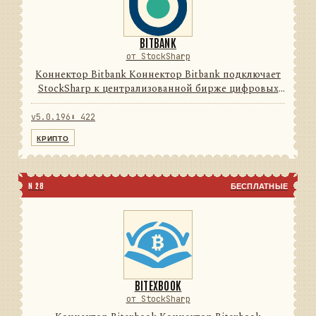
BITBANK
от StockSharp
Коннектор Bitbank Коннектор Bitbank подключает
StockSharp к централизованной бирже цифровых
активов. Он переводит данные и операции
провайдера в единую модель сообщений
v5.0.196
⬇ 422
StockSharp, поэтому приложения ...
КРИПТО
N 28
БЕСПЛАТНЫЕ
BITEXBOOK
от StockSharp