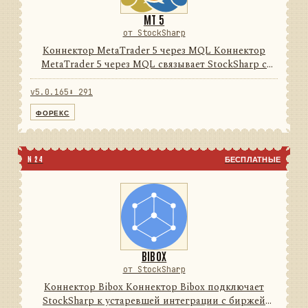
MT 5
от StockSharp
Коннектор MetaTrader 5 через MQL Коннектор
MetaTrader 5 через MQL связывает StockSharp с
терминалом MetaTrader 5 через поставляемый
MQL-эксперт и локальный нативный/FIX-мост. Он
v5.0.165
⬇ 291
унифицирует рыночные д...
ФОРЕКС
N 24
БЕСПЛАТНЫЕ
BIBOX
от StockSharp
Коннектор Bibox Коннектор Bibox подключает
StockSharp к устаревшей интеграции с биржей