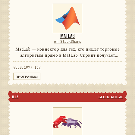
MATLAB
от StockSharp
MatLab — коннектор для тех, кто пишет торговые
алгоритмы прямо в MatLab. Скрипт получает
рыночные данные в реальном времени и
отправляет заявки, не выходя из привычной среды.
v5.0.197
⬇ 137
74подключений0строк на ...
ПРОГРАММЫ
N 13
БЕСПЛАТНЫЕ