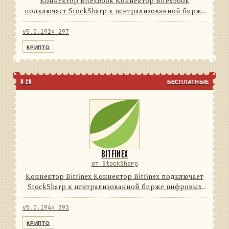
Коннектор Bitexbook Коннектор Bitexbook
подключает StockSharp к централизованной бирже
цифровых активов. Он переводит данные и
операции провайдера в единую модель сообщений
v5.0.192
⬇ 297
StockSharp, поэтому приложе...
КРИПТО
N 29
БЕСПЛАТНЫЕ
BITFINEX
от StockSharp
Коннектор Bitfinex Коннектор Bitfinex подключает
StockSharp к централизованной бирже цифровых
активов. Он переводит данные и операции
провайдера в единую модель сообщений
v5.0.194
⬇ 393
StockSharp, поэтому приложени...
КРИПТО