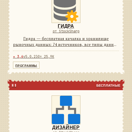
ГИДРА
от StockSharp
Гидра — бесплатная качалка и хранилище
рыночных данных: 74 источников, все типы данных
и своё хранилище с плотным сжатием. Работает по
расписанию и умеет отдавать данные другим
★ 3,6
v5.0.230
⬇ 25,9K
программам как сервер. ...
ПРОГРАММЫ
N 9
БЕСПЛАТНЫЕ
ДИЗАЙНЕР