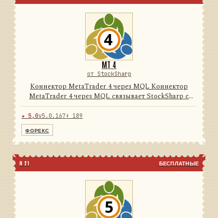
MT 4
от StockSharp
Коннектор MetaTrader 4 через MQL Коннектор
MetaTrader 4 через MQL связывает StockSharp с
терминалом MetaTrader 4 через поставляемый
MQL-эксперт и локальный нативный/FIX-мост. Он
★ 5,0
v5.0.167
⬇ 189
преобразует данные тер...
ФОРЕКС
N 21
БЕСПЛАТНЫЕ