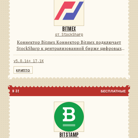
BITMEX
от StockSharp
Коннектор Bitmex Коннектор Bitmex подключает
StockSharp к централизованной бирже цифровых
активов. Он переводит данные и операции
провайдера в единую модель сообщений
v5.0.16
⬇ 17,1K
StockSharp, поэтому приложения мо...
КРИПТО
N 32
БЕСПЛАТНЫЕ
BITSTAMP