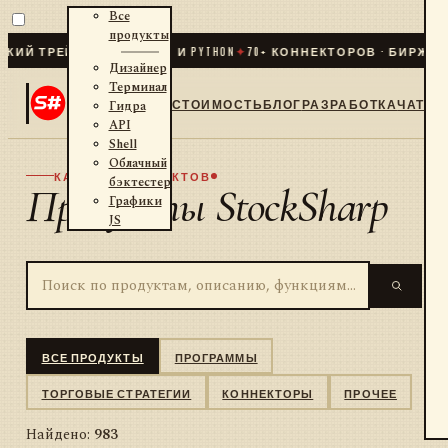
Все
продукты
РЕЙДИНГ ДЛЯ .NET И PYTHON
✦
70
+ КОННЕКТОРОВ · БИРЖИ · БР
Дизайнер
Терминал
СТОИМОСТЬ
БЛОГ
РАЗРАБОТКА
ЧАТ
Гидра
API
Shell
Облачный
КАТАЛОГ ПРОДУКТОВ
бэктестер
Продукты StockSharp
Графики
JS
ВСЕ ПРОДУКТЫ
ПРОГРАММЫ
ТОРГОВЫЕ СТРАТЕГИИ
КОННЕКТОРЫ
ПРОЧЕЕ
Найдено:
983