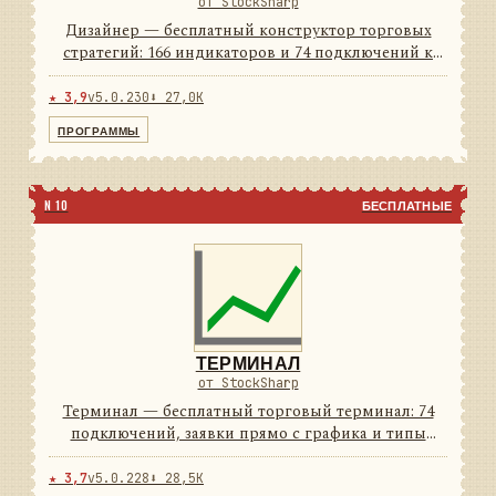
от StockSharp
Дизайнер — бесплатный конструктор торговых
стратегий: 166 индикаторов и 74 подключений к
площадкам из коробки. Стратегия собирается
мышью из блоков, а если удобнее кодом — рядом
★ 3,9
v5.0.230
⬇ 27,0K
C# и Python. Тест на и...
ПРОГРАММЫ
N 10
БЕСПЛАТНЫЕ
ТЕРМИНАЛ
от StockSharp
Терминал — бесплатный торговый терминал: 74
подключений, заявки прямо с графика и типы
свечей, которых нет у брокерского софта. Светлая и
тёмная темы — обе в комплекте.
★ 3,7
v5.0.228
⬇ 28,5K