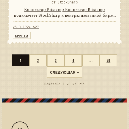
от StockSharp
Коннектор Bitstamp Коннектор Bitstamp
подключает StockSharp к централизованной бирже
цифровых активов. Он переводит данные и
операции провайдера в единую модель сообщений
v5.0.192
⬇ 627
StockSharp, поэтому приложени...
КРИПТО
1
2
3
4
...
50
СЛЕДУЮЩАЯ »
Показано 1-20 из 983