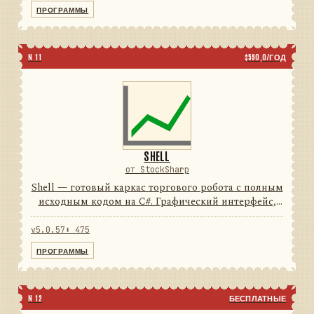
74подключений5типов свечей...
ПРОГРАММЫ
N 11
$590,0/ГОД
SHELL
от StockSharp
Shell — готовый каркас торгового робота с полным
исходным кодом на C#. Графический интерфейс,
подключения, тестирование и отчёты уже
написаны: от вас нужен только алгоритм.
v5.0.57
⬇ 475
74подключений100%исход...
ПРОГРАММЫ
N 12
БЕСПЛАТНЫЕ