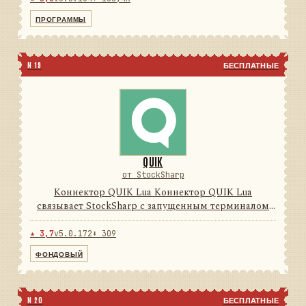
Программы Дизайнер, Те...
ПРОГРАММЫ
N 19
БЕСПЛАТНЫЕ
QUIK
от StockSharp
Коннектор QUIK Lua Коннектор QUIK Lua
связывает StockSharp с запущенным терминалом
QUIK через поставляемый Lua-модуль и локальные
FIX-сессии. Он преобразует обратные вызовы,
★ 3,7
v5.0.172
⬇ 309
таблицы и транзакции терми...
ФОНДОВЫЙ
N 20
БЕСПЛАТНЫЕ