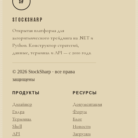
S#
STOCKSHARP
Открытая платформа для
алгоритмического трейдинга на .NET и
Python. Конструктор стратегий,
данные, терминал и API — с 2010 года.
© 2026 StockSharp · все права
защищены
ПРОДУКТЫ
РЕСУРСЫ
Дизайнер
Документация
Гидра
Форум
Терминал
Блог
Shell
Новости
API
Загрузки