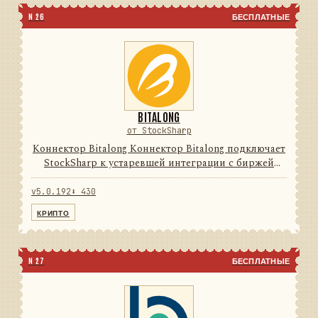
N 26
БЕСПЛАТНЫЕ
BITALONG
от StockSharp
Коннектор Bitalong Коннектор Bitalong подключает
StockSharp к устаревшей интеграции с биржей
цифровых активов. Он переводит данные и
операции провайдера в единую модель сообщений
v5.0.192
⬇ 430
StockSharp, поэтому п...
КРИПТО
N 27
БЕСПЛАТНЫЕ