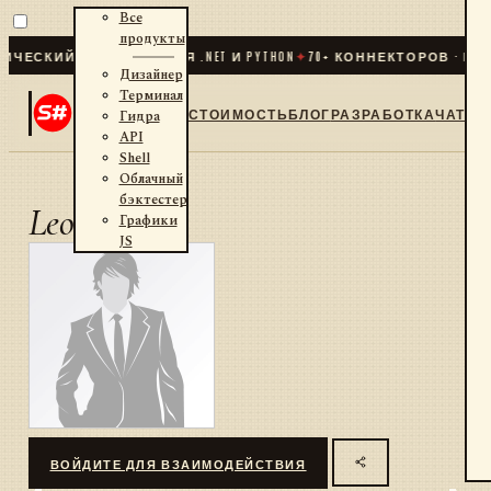
Все
продукты
ЧЕСКИЙ ТРЕЙДИНГ ДЛЯ .NET И PYTHON
✦
70
+ КОННЕКТОРОВ · БИР
Дизайнер
Терминал
СТОИМОСТЬ
БЛОГ
РАЗРАБОТКА
ЧАТ
Гидра
API
Shell
Облачный
бэктестер
LeoRAN
Графики
JS
ВОЙДИТЕ ДЛЯ ВЗАИМОДЕЙСТВИЯ