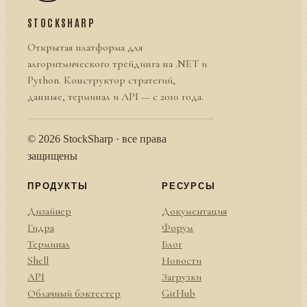
STOCKSHARP
Открытая платформа для
алгоритмического трейдинга на .NET и
Python. Конструктор стратегий,
данные, терминал и API — с 2010 года.
© 2026 StockSharp · все права
защищены
ПРОДУКТЫ
РЕСУРСЫ
Дизайнер
Документация
Гидра
Форум
Терминал
Блог
Shell
Новости
API
Загрузки
Облачный бэктестер
GitHub