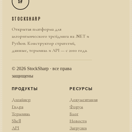
S#
STOCKSHARP
Открытая платформа для
алгоритмического трейдинга на .NET и
Python. Конструктор стратегий,
данные, терминал и API — с 2010 года.
© 2026 StockSharp · все права
защищены
ПРОДУКТЫ
РЕСУРСЫ
Дизайнер
Документация
Гидра
Форум
Терминал
Блог
Shell
Новости
API
Загрузки