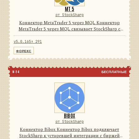
MT 5
от StockSharp
Коннектор MetaTrader 5 через MQL Коннектор
MetaTrader 5 через MQL связывает StockSharp с
терминалом MetaTrader 5 через поставляемый
MQL-эксперт и локальный нативный/FIX-мост. Он
v5.0.165
⬇ 291
унифицирует рыночные д...
ФОРЕКС
N 24
БЕСПЛАТНЫЕ
BIBOX
от StockSharp
Коннектор Bibox Коннектор Bibox подключает
StockSharp к устаревшей интеграции с биржей