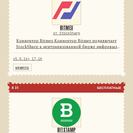
BITMEX
от StockSharp
Коннектор Bitmex Коннектор Bitmex подключает
StockSharp к централизованной бирже цифровых
активов. Он переводит данные и операции
провайдера в единую модель сообщений
v5.0.16
⬇ 17,1K
StockSharp, поэтому приложения мо...
КРИПТО
N 32
БЕСПЛАТНЫЕ
BITSTAMP