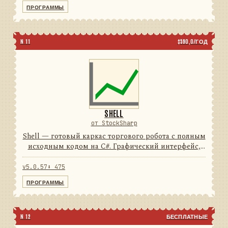
74подключений5типов свечей...
ПРОГРАММЫ
N 11
$590,0/ГОД
SHELL
от StockSharp
Shell — готовый каркас торгового робота с полным
исходным кодом на C#. Графический интерфейс,
подключения, тестирование и отчёты уже
написаны: от вас нужен только алгоритм.
v5.0.57
⬇ 475
74подключений100%исход...
ПРОГРАММЫ
N 12
БЕСПЛАТНЫЕ