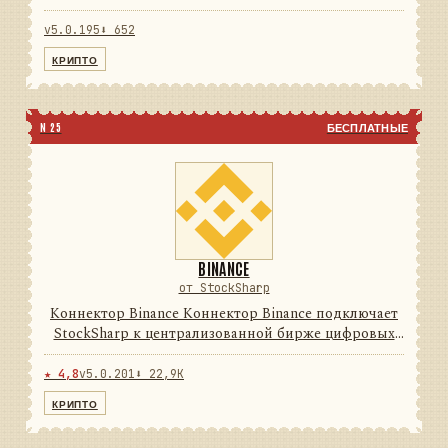
цифровых активов. Он переводит данные и
операции провайдера в единую модель сообщений
v5.0.195
⬇ 652
StockSharp, поэтому приложе...
КРИПТО
N 25
БЕСПЛАТНЫЕ
BINANCE
от StockSharp
Коннектор Binance Коннектор Binance подключает
StockSharp к централизованной бирже цифровых
активов. Он переводит данные и операции
провайдера в единую модель сообщений
★ 4,8
v5.0.201
⬇ 22,9K
StockSharp, поэтому приложения ...
КРИПТО