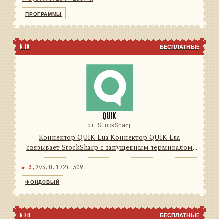
Программы Дизайнер, Те...
ПРОГРАММЫ
N 19
БЕСПЛАТНЫЕ
QUIK
от StockSharp
Коннектор QUIK Lua Коннектор QUIK Lua
связывает StockSharp с запущенным терминалом
QUIK через поставляемый Lua-модуль и локальные
FIX-сессии. Он преобразует обратные вызовы,
★ 3,7
v5.0.172
⬇ 309
таблицы и транзакции терми...
ФОНДОВЫЙ
N 20
БЕСПЛАТНЫЕ