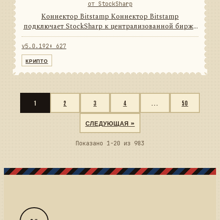
от StockSharp
Коннектор Bitstamp Коннектор Bitstamp
подключает StockSharp к централизованной бирже
цифровых активов. Он переводит данные и
операции провайдера в единую модель сообщений
v5.0.192
⬇ 627
StockSharp, поэтому приложени...
КРИПТО
1
2
3
4
...
50
СЛЕДУЮЩАЯ »
Показано 1-20 из 983