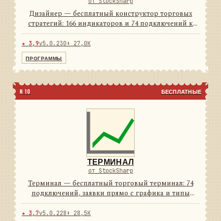
от StockSharp
Дизайнер — бесплатный конструктор торговых
стратегий: 166 индикаторов и 74 подключений к
площадкам из коробки. Стратегия собирается
мышью из блоков, а если удобнее кодом — рядом
★ 3,9
v5.0.230
⬇ 27,0K
C# и Python. Тест на и...
ПРОГРАММЫ
N 10
БЕСПЛАТНЫЕ
ТЕРМИНАЛ
от StockSharp
Терминал — бесплатный торговый терминал: 74
подключений, заявки прямо с графика и типы
свечей, которых нет у брокерского софта. Светлая и
тёмная темы — обе в комплекте.
★ 3,7
v5.0.228
⬇ 28,5K