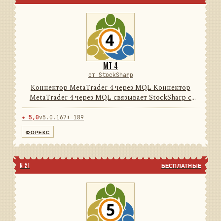
MT 4
от StockSharp
Коннектор MetaTrader 4 через MQL Коннектор
MetaTrader 4 через MQL связывает StockSharp с
терминалом MetaTrader 4 через поставляемый
MQL-эксперт и локальный нативный/FIX-мост. Он
★ 5,0
v5.0.167
⬇ 189
преобразует данные тер...
ФОРЕКС
N 21
БЕСПЛАТНЫЕ