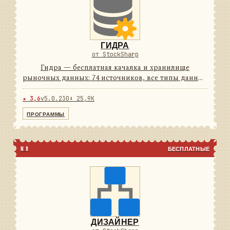
ГИДРА
от StockSharp
Гидра — бесплатная качалка и хранилище
рыночных данных: 74 источников, все типы данных
и своё хранилище с плотным сжатием. Работает по
расписанию и умеет отдавать данные другим
★ 3,6
v5.0.230
⬇ 25,9K
программам как сервер. ...
ПРОГРАММЫ
N 9
БЕСПЛАТНЫЕ
ДИЗАЙНЕР