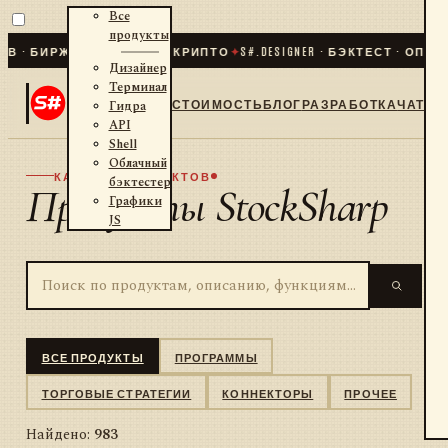
Все
продукты
БИРЖИ · БРОКЕРЫ · КРИПТО
✦
S#.DESIGNER · БЭКТЕСТ · ОПТИМИЗАЦ
Дизайнер
Терминал
СТОИМОСТЬ
БЛОГ
РАЗРАБОТКА
ЧАТ
Гидра
API
Shell
Облачный
КАТАЛОГ ПРОДУКТОВ
бэктестер
Продукты StockSharp
Графики
JS
ВСЕ ПРОДУКТЫ
ПРОГРАММЫ
ТОРГОВЫЕ СТРАТЕГИИ
КОННЕКТОРЫ
ПРОЧЕЕ
Найдено:
983