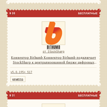
N 30
БЕСПЛАТНЫЕ
BITHUMB
от StockSharp
Коннектор Bithumb Коннектор Bithumb подключает
StockSharp к централизованной бирже цифровых
активов. Он переводит данные и операции
провайдера в единую модель сообщений
v5.0.195
⬇ 517
StockSharp, поэтому приложения ...
КРИПТО
N 31
БЕСПЛАТНЫЕ