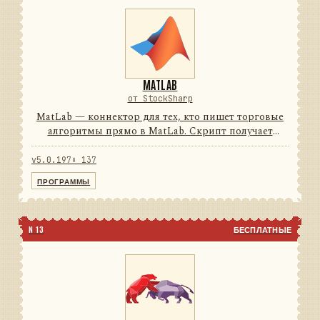
MATLAB
от StockSharp
MatLab — коннектор для тех, кто пишет торговые
алгоритмы прямо в MatLab. Скрипт получает
рыночные данные в реальном времени и
отправляет заявки, не выходя из привычной среды.
v5.0.197
⬇ 137
74подключений0строк на ...
ПРОГРАММЫ
N 13
БЕСПЛАТНЫЕ