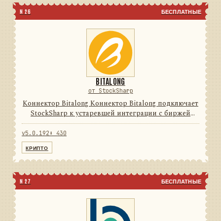
N 26
БЕСПЛАТНЫЕ
BITALONG
от StockSharp
Коннектор Bitalong Коннектор Bitalong подключает
StockSharp к устаревшей интеграции с биржей
цифровых активов. Он переводит данные и
операции провайдера в единую модель сообщений
v5.0.192
⬇ 430
StockSharp, поэтому п...
КРИПТО
N 27
БЕСПЛАТНЫЕ