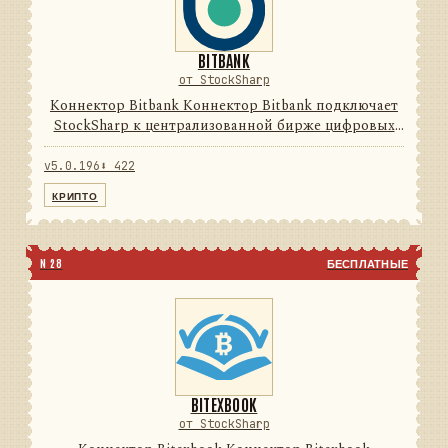
BITBANK
от StockSharp
Коннектор Bitbank Коннектор Bitbank подключает
StockSharp к централизованной бирже цифровых
активов. Он переводит данные и операции
провайдера в единую модель сообщений
v5.0.196
⬇ 422
StockSharp, поэтому приложения ...
КРИПТО
N 28
БЕСПЛАТНЫЕ
BITEXBOOK
от StockSharp