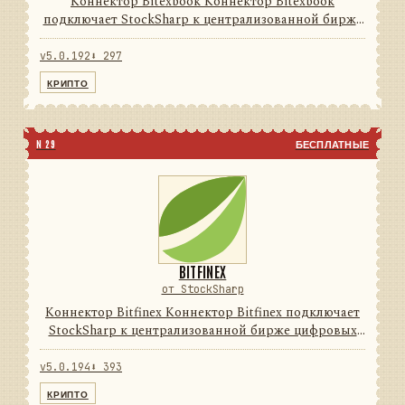
Коннектор Bitexbook Коннектор Bitexbook
подключает StockSharp к централизованной бирже
цифровых активов. Он переводит данные и
операции провайдера в единую модель сообщений
v5.0.192
⬇ 297
StockSharp, поэтому приложе...
КРИПТО
N 29
БЕСПЛАТНЫЕ
BITFINEX
от StockSharp
Коннектор Bitfinex Коннектор Bitfinex подключает
StockSharp к централизованной бирже цифровых
активов. Он переводит данные и операции
провайдера в единую модель сообщений
v5.0.194
⬇ 393
StockSharp, поэтому приложени...
КРИПТО