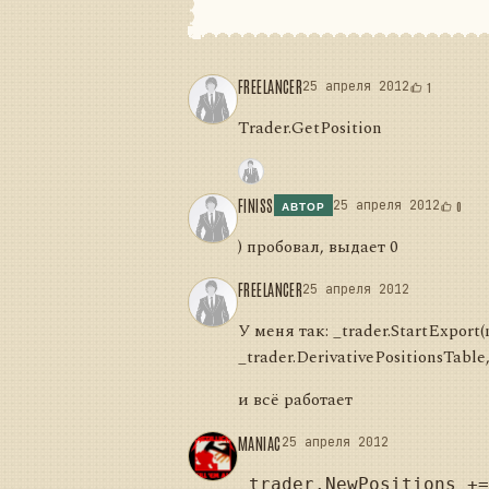
FREELANCER
25 апреля 2012
1
Trader.GetPosition
FINISS
25 апреля 2012
0
АВТОР
) пробовал, выдает 0
FREELANCER
25 апреля 2012
У меня так: _trader.StartExport(n
_trader.DerivativePositionsTable
и всё работает
MANIAC
25 апреля 2012
_trader.NewPositions +=