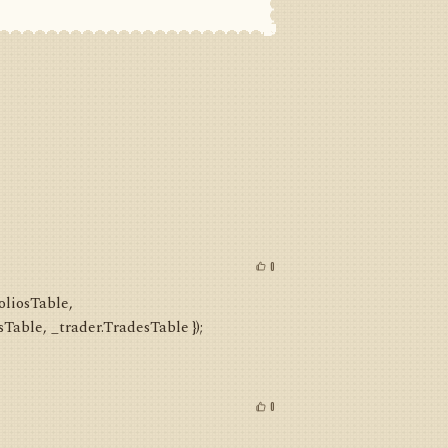
0
oliosTable,
Table, _trader.TradesTable });
0