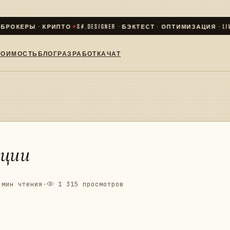
ОКЕРЫ · КРИПТО
✦
S#.DESIGNER · БЭКТЕСТ · ОПТИМИЗАЦИЯ · LIVE
✦
С
ТОИМОСТЬ
БЛОГ
РАЗРАБОТКА
ЧАТ
иции
мин чтения
·
1 315 просмотров