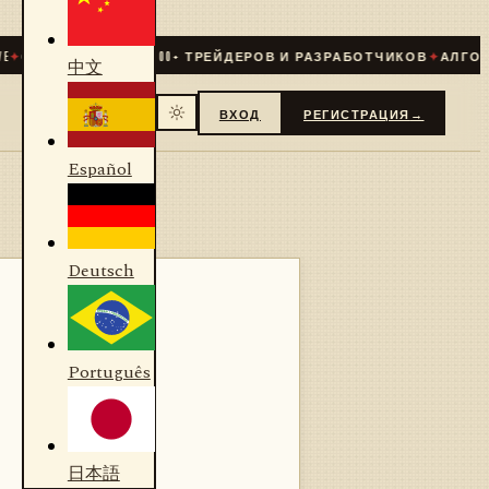
ООБЩЕСТВО
31 000
+ ТРЕЙДЕРОВ И РАЗРАБОТЧИКОВ
✦
АЛГОРИТМИ
中文
ВХОД
РЕГИСТРАЦИЯ
→
Español
Deutsch
Português
日本語