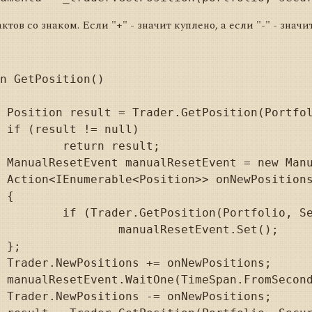
тов со знаком. Если "+" - значит куплено, а если "-" - значи
);



sult;

);

=>



curity) != null)

Event.Set();



;

);

;
