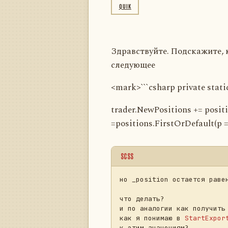
QUIK
Здравствуйте. Подскажите, 
следующее
<mark>```csharp private stati
trader.NewPositions += positi
=positions.FirstOrDefault(p =>
SCSS
но _position остается равен
что делать?

и по аналогии как получить 
как я понимаю в 
StartExpor
к этим значениям?
