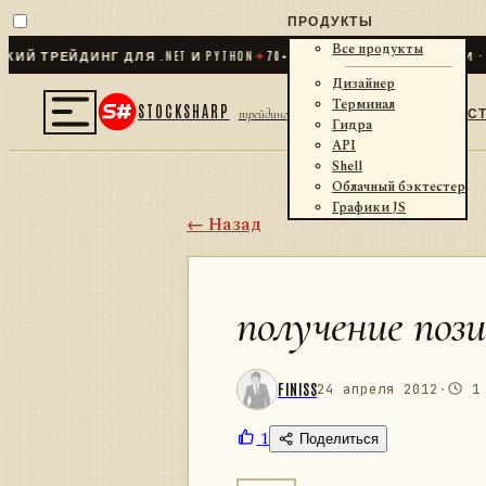
ПРОДУКТЫ
Все продукты
РЕЙДИНГ ДЛЯ .NET И PYTHON
✦
70
+ КОННЕКТОРОВ · БИРЖИ · БР
Дизайнер
Терминал
STOCKSHARP
С
трейдинг
Гидра
API
Shell
Облачный бэктестер
Графики JS
← Назад
получение поз
FINISS
24 апреля 2012
·
1 
1
Поделиться