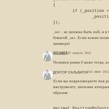
{

	if (_position == null)

		_position = positions.FirstOrDefault(p => p.Security == _sec);

_sec - не должна быть null, и
бумагой _sec. Если нужна позиц
примере).
FREELANCER
25 апреля 2012
Позиция равна 0 даже тогда, ко
ДОКТОР САЛЬВАТОР
26 июня 201
Если вы подразумераете под р
инструменту, значение которы
образом: