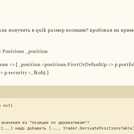
как получить в quik размер позиции? пробовал на приме
c Positions _position
ons => { _position =positions.FirstOrDefault(p => p.portfol
 p.security =_lkoh); }
 null

значения из "позиции по деривативам"?

t
(...) надо добавить (..., trader.DerivatePositionsTable)