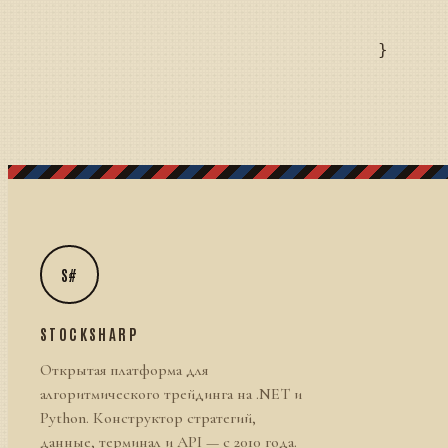
			result = Trader.GetPosition(Portfolio, Security
			return result;
S#
STOCKSHARP
Открытая платформа для
алгоритмического трейдинга на .NET и
Python. Конструктор стратегий,
данные, терминал и API — с 2010 года.