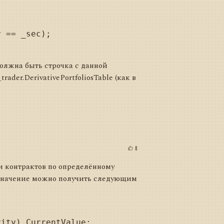
должна быть строчка с данной
ader.DerivativePortfoliosTable (как в
0
и контрактов по определённому
о значение можно получить следующим