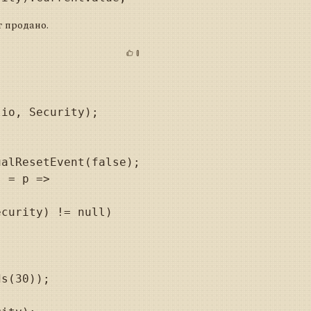
т продано.
0