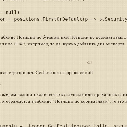
 в таблице Позиции по бумагам или Позиции по деривативам 
ия по RIM2, например, то да, нужно добавить для экспорта _tr
0
гда строчки нет. GetPosition возвращает null
2
азмером позиции количество купленных или проданных вам
х отображается в таблице "Позиции по деривативам", то эт