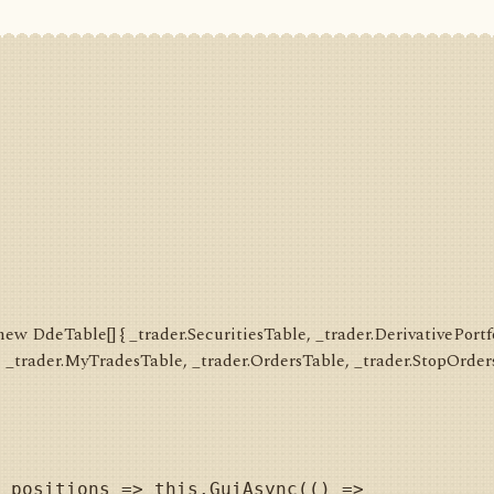
ew DdeTable[] { _trader.SecuritiesTable, _trader.DerivativePortf
, _trader.MyTradesTable, _trader.OrdersTable, _trader.StopOrders
 positions => this.GuiAsync(() =>
