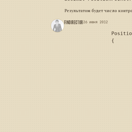
Результатом будет число контрак
FINDIRECTOR
26 июня 2012
		Position GetPosition()

		{

			Position result = Trader.GetPosition(Portfolio, Security
			if (result != null)
				return re
			ManualResetEvent manualResetEvent = new ManualResetEvent(false
			Action<IEnumerable<Position>> onNewPositions = p 
			{
				if (Trader.GetPosition(Portfolio, Se
					manualReset
			};
			Trader.NewPositions += onNewPositions
			manualResetEvent.WaitOne(TimeSpan.FromSeconds(30)
			Trader.NewPositions -= onNewPositions