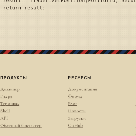
);



ПРОДУКТЫ
РЕСУРСЫ
Дизайнер
Документация
Гидра
Форум
Терминал
Блог
Shell
Новости
API
Загрузки
Облачный бэктестер
GitHub