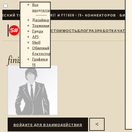
Все
продукты
СКИЙ ТРЕЙДИНГ ДЛЯ .NET И PYTHON
✦
70
+ КОННЕКТОРОВ · БИРЖИ
Дизайнер
Терминал
СТОИМОСТЬ
БЛОГ
РАЗРАБОТКА
ЧАТ
Гидра
API
Shell
Облачный
бэктестер
finiss
Графики
JS
ВОЙДИТЕ ДЛЯ ВЗАИМОДЕЙСТВИЯ