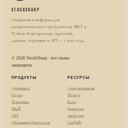
STOCKSHARP
Открытая платформа для
алгоритмического трейдинга на .NET и
Python. Конструктор стратегий,
данные, терминал и API — с 2010 года.
© 2026 StockSharp · все права
защищены
ПРОДУКТЫ
РЕСУРСЫ
Дизайнер
Документация
Гидра
Форум
Терминал
Блог
Shell
Новости
API
Загрузки
Облачный бэктестер
GitHub