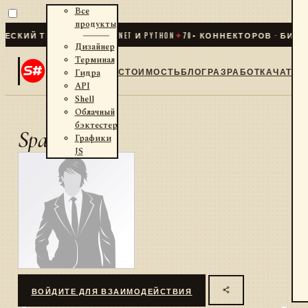
Все
продукты
СКИЙ ТРЕЙДИНГ ДЛЯ .NET И PYTHON
✦
70
+ КОННЕКТОРОВ · БИРЖИ
Дизайнер
Терминал
СТОИМОСТЬ
БЛОГ
РАЗРАБОТКА
ЧАТ
Гидра
API
Shell
Облачный
бэктестер
Space
Графики
JS
ВОЙДИТЕ ДЛЯ ВЗАИМОДЕЙСТВИЯ