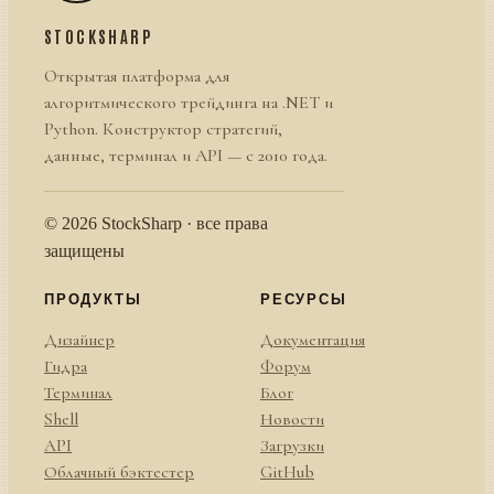
STOCKSHARP
Открытая платформа для
алгоритмического трейдинга на .NET и
Python. Конструктор стратегий,
данные, терминал и API — с 2010 года.
© 2026 StockSharp · все права
защищены
ПРОДУКТЫ
РЕСУРСЫ
Дизайнер
Документация
Гидра
Форум
Терминал
Блог
Shell
Новости
API
Загрузки
Облачный бэктестер
GitHub