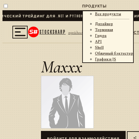
ПРОДУКТЫ
Все продукты
ЕСКИЙ ТРЕЙДИНГ ДЛЯ .NET И PYTHON
✦
70
+ КОННЕКТОРОВ · БИРЖ
Дизайнер
Терминал
STOCKSHARP
С
трейдинг
Гидра
API
Shell
Облачный бэктестер
Maxxx
Графики JS
ВОЙДИТЕ ДЛЯ ВЗАИМОДЕЙСТВИЯ