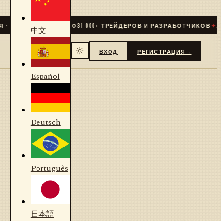
 LIVE
✦
СООБЩЕСТВО
31 000
+ ТРЕЙДЕРОВ И РАЗРАБОТЧИКОВ
✦
АЛ
中文
ВХОД
РЕГИСТРАЦИЯ
→
Español
Deutsch
Português
日本語