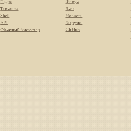
Гидра
Форум
Терминал
Блог
Shell
Новости
API
Загрузки
Облачный бэктестер
GitHub