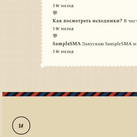
14г назад
💬
Как посмотреть исходники?
В част
14г назад
💬
SampleSMA
Запускаю SampleSMA из 
14г назад
S#