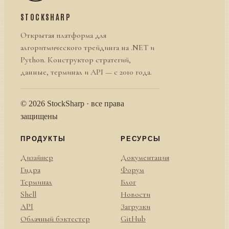
STOCKSHARP
Открытая платформа для
алгоритмического трейдинга на .NET и
Python. Конструктор стратегий,
данные, терминал и API — с 2010 года.
© 2026 StockSharp · все права
защищены
ПРОДУКТЫ
РЕСУРСЫ
Дизайнер
Документация
Гидра
Форум
Терминал
Блог
Shell
Новости
API
Загрузки
Облачный бэктестер
GitHub