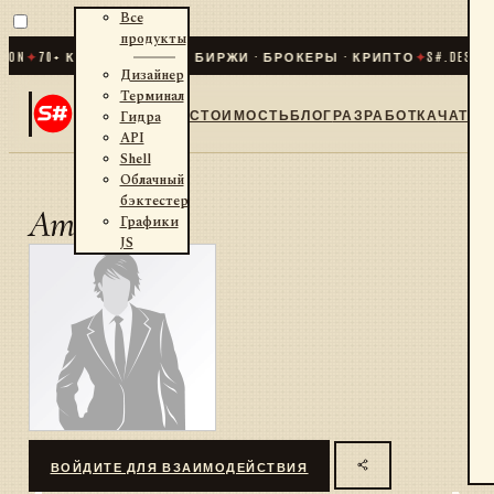
Все
продукты
HON
✦
70
+ КОННЕКТОРОВ · БИРЖИ · БРОКЕРЫ · КРИПТО
✦
S#.DESIGN
Дизайнер
Терминал
СТОИМОСТЬ
БЛОГ
РАЗРАБОТКА
ЧАТ
Гидра
API
Shell
Облачный
бэктестер
Amedrr
Графики
JS
ВОЙДИТЕ ДЛЯ ВЗАИМОДЕЙСТВИЯ