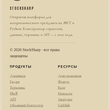
STOCKSHARP
Открытая платформа для
алгоритмического трейдинга на .NET и
Python. Конструктор стратегий,
данные, терминал и API — с 2010 года.
© 2026 StockSharp · все права
защищены
ПРОДУКТЫ
РЕСУРСЫ
Дизайнер
Документация
Гидра
Форум
Терминал
Блог
Shell
Новости
API
Загрузки
Облачный бэктестер
GitHub