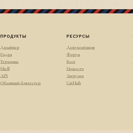
ПРОДУКТЫ
РЕСУРСЫ
Дизайнер
Документация
Гидра
Форум
Терминал
Блог
Shell
Новости
API
Загрузки
Облачный бэктестер
GitHub