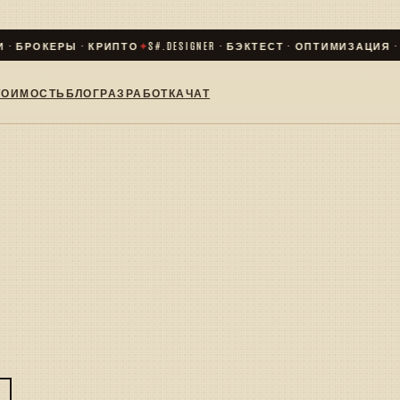
· БРОКЕРЫ · КРИПТО
✦
S#.DESIGNER · БЭКТЕСТ · ОПТИМИЗАЦИЯ · LI
ТОИМОСТЬ
БЛОГ
РАЗРАБОТКА
ЧАТ