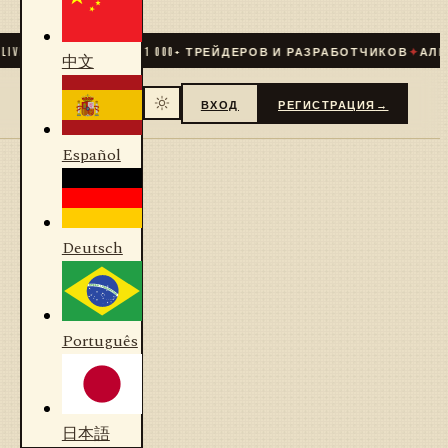
VE
✦
СООБЩЕСТВО
31 000
+ ТРЕЙДЕРОВ И РАЗРАБОТЧИКОВ
✦
АЛГО
中文
ВХОД
РЕГИСТРАЦИЯ
→
Español
Deutsch
Português
日本語