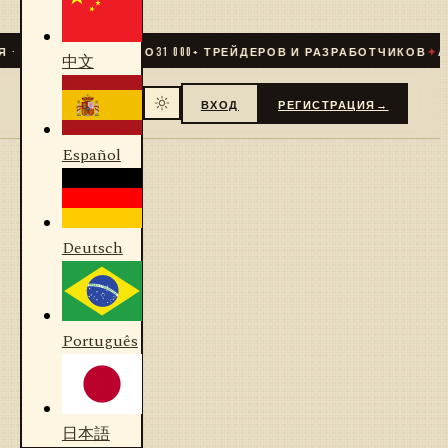
 LIVE
✦
СООБЩЕСТВО
31 000
+ ТРЕЙДЕРОВ И РАЗРАБОТЧИКОВ
✦
АЛ
中文
ВХОД
РЕГИСТРАЦИЯ
→
Español
Deutsch
Português
日本語