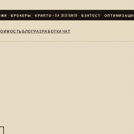
И · БРОКЕРЫ · КРИПТО
✦
S#.DESIGNER · БЭКТЕСТ · ОПТИМИЗАЦИЯ ·
ТОИМОСТЬ
БЛОГ
РАЗРАБОТКА
ЧАТ