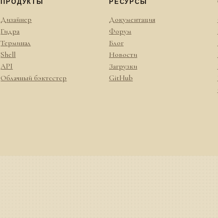
ПРОДУКТЫ
РЕСУРСЫ
Дизайнер
Документация
Гидра
Форум
Терминал
Блог
Shell
Новости
API
Загрузки
Облачный бэктестер
GitHub