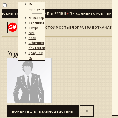
Все
продукты
КИЙ ТРЕЙДИНГ ДЛЯ .NET И PYTHON
✦
70
+ КОННЕКТОРОВ · БИРЖИ
Дизайнер
Терминал
СТОИМОСТЬ
БЛОГ
РАЗРАБОТКА
ЧАТ
Гидра
API
Shell
Облачный
бэктестер
YegorM
Графики
JS
ВОЙДИТЕ ДЛЯ ВЗАИМОДЕЙСТВИЯ