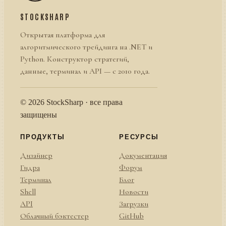
STOCKSHARP
Открытая платформа для
алгоритмического трейдинга на .NET и
Python. Конструктор стратегий,
данные, терминал и API — с 2010 года.
© 2026 StockSharp · все права
защищены
ПРОДУКТЫ
РЕСУРСЫ
Дизайнер
Документация
Гидра
Форум
Терминал
Блог
Shell
Новости
API
Загрузки
Облачный бэктестер
GitHub