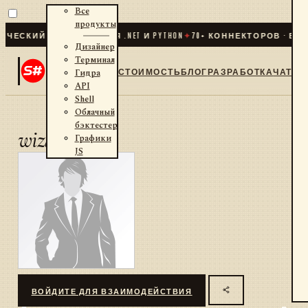
Все
продукты
ЕСКИЙ ТРЕЙДИНГ ДЛЯ .NET И PYTHON
✦
70
+ КОННЕКТОРОВ · БИР
Дизайнер
Терминал
СТОИМОСТЬ
БЛОГ
РАЗРАБОТКА
ЧАТ
Гидра
API
Shell
Облачный
бэктестер
wizard
Графики
JS
ВОЙДИТЕ ДЛЯ ВЗАИМОДЕЙСТВИЯ