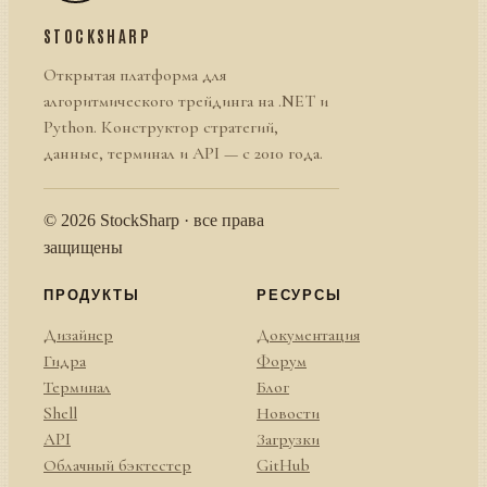
STOCKSHARP
Открытая платформа для
алгоритмического трейдинга на .NET и
Python. Конструктор стратегий,
данные, терминал и API — с 2010 года.
© 2026 StockSharp · все права
защищены
ПРОДУКТЫ
РЕСУРСЫ
Дизайнер
Документация
Гидра
Форум
Терминал
Блог
Shell
Новости
API
Загрузки
Облачный бэктестер
GitHub