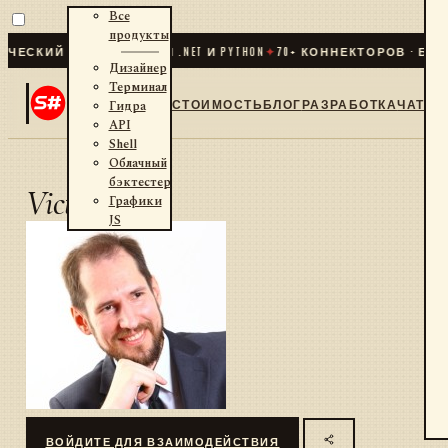
Все
продукты
ЕСКИЙ ТРЕЙДИНГ ДЛЯ .NET И PYTHON
✦
70
+ КОННЕКТОРОВ · БИРЖ
Дизайнер
Терминал
СТОИМОСТЬ
БЛОГ
РАЗРАБОТКА
ЧАТ
Гидра
API
Shell
Облачный
бэктестер
Victor
Графики
JS
ВОЙДИТЕ ДЛЯ ВЗАИМОДЕЙСТВИЯ