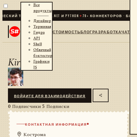
Все
продукты
СКИЙ ТРЕЙДИНГ ДЛЯ .NET И PYTHON
✦
70
+ КОННЕКТОРОВ · БИРЖИ
Дизайнер
Терминал
СТОИМОСТЬ
БЛОГ
РАЗРАБОТКА
ЧАТ
Гидра
API
Shell
Облачный
бэктестер
Kiruhin
Графики
JS
ВОЙДИТЕ ДЛЯ ВЗАИМОДЕЙСТВИЯ
0
Подписчики
5
Подписки
КОНТАКТНАЯ ИНФОРМАЦИЯ
Кострома