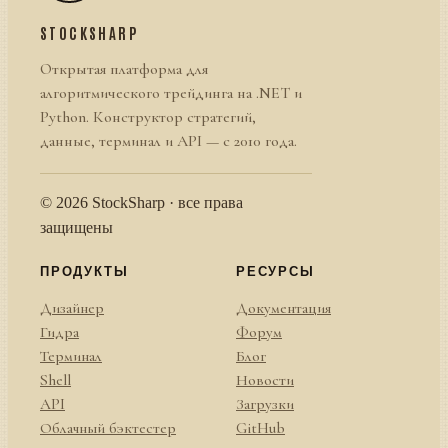
STOCKSHARP
Открытая платформа для
алгоритмического трейдинга на .NET и
Python. Конструктор стратегий,
данные, терминал и API — с 2010 года.
© 2026 StockSharp · все права
защищены
ПРОДУКТЫ
РЕСУРСЫ
Дизайнер
Документация
Гидра
Форум
Терминал
Блог
Shell
Новости
API
Загрузки
Облачный бэктестер
GitHub