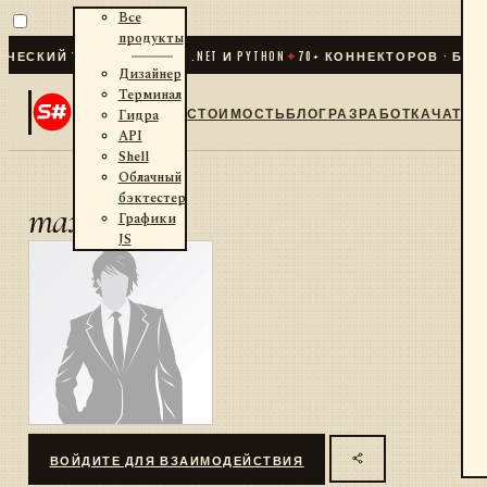
Все
продукты
ЕСКИЙ ТРЕЙДИНГ ДЛЯ .NET И PYTHON
✦
70
+ КОННЕКТОРОВ · БИРЖ
Дизайнер
Терминал
СТОИМОСТЬ
БЛОГ
РАЗРАБОТКА
ЧАТ
Гидра
API
Shell
Облачный
бэктестер
maxws
Графики
JS
ВОЙДИТЕ ДЛЯ ВЗАИМОДЕЙСТВИЯ