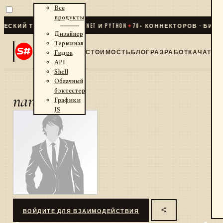
Все
продукты
СКИЙ ТРЕЙДИНГ ДЛЯ .NET И PYTHON
✦
70
+ КОННЕКТОРОВ · БИРЖИ
Дизайнер
Терминал
СТОИМОСТЬ
БЛОГ
РАЗРАБОТКА
ЧАТ
Гидра
API
Shell
Облачный
бэктестер
nanook
Графики
JS
ВОЙДИТЕ ДЛЯ ВЗАИМОДЕЙСТВИЯ