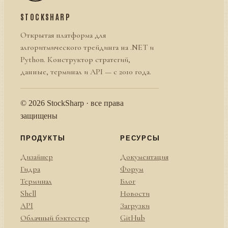
STOCKSHARP
Открытая платформа для
алгоритмического трейдинга на .NET и
Python. Конструктор стратегий,
данные, терминал и API — с 2010 года.
© 2026 StockSharp · все права
защищены
ПРОДУКТЫ
РЕСУРСЫ
Дизайнер
Документация
Гидра
Форум
Терминал
Блог
Shell
Новости
API
Загрузки
Облачный бэктестер
GitHub