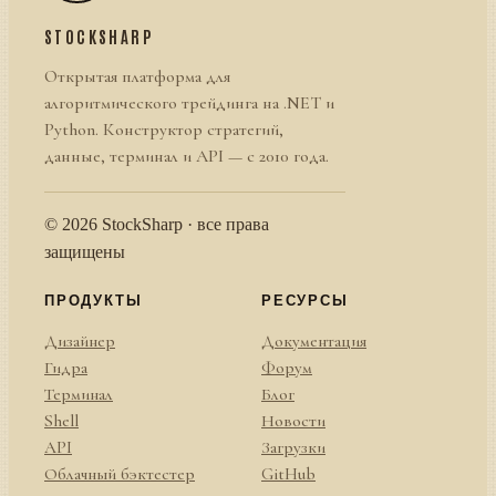
STOCKSHARP
Открытая платформа для
алгоритмического трейдинга на .NET и
Python. Конструктор стратегий,
данные, терминал и API — с 2010 года.
© 2026 StockSharp · все права
защищены
ПРОДУКТЫ
РЕСУРСЫ
Дизайнер
Документация
Гидра
Форум
Терминал
Блог
Shell
Новости
API
Загрузки
Облачный бэктестер
GitHub