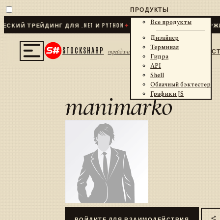
ПРОДУКТЫ
Все продукты
КИЙ ТРЕЙДИНГ ДЛЯ .NET И PYTHON
✦
70
+ КОННЕКТОРОВ · БИРЖИ
Дизайнер
Терминал
STOCKSHARP
С
трейдинг
Гидра
API
Shell
Облачный бэктестер
manimarko
Графики JS
ВОЙДИТЕ ДЛЯ ВЗАИМОДЕЙСТВИЯ