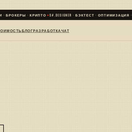
 · БРОКЕРЫ · КРИПТО
✦
S#.DESIGNER · БЭКТЕСТ · ОПТИМИЗАЦИЯ · L
ТОИМОСТЬ
БЛОГ
РАЗРАБОТКА
ЧАТ