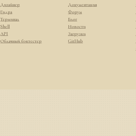
Дизайнер
Документация
Гидра
Форум
Терминал
Блог
Shell
Новости
API
Загрузки
Облачный бэктестер
GitHub