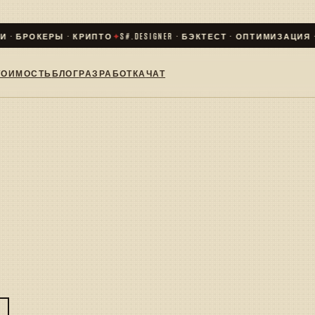
 · БРОКЕРЫ · КРИПТО
✦
S#.DESIGNER · БЭКТЕСТ · ОПТИМИЗАЦИЯ · L
ТОИМОСТЬ
БЛОГ
РАЗРАБОТКА
ЧАТ