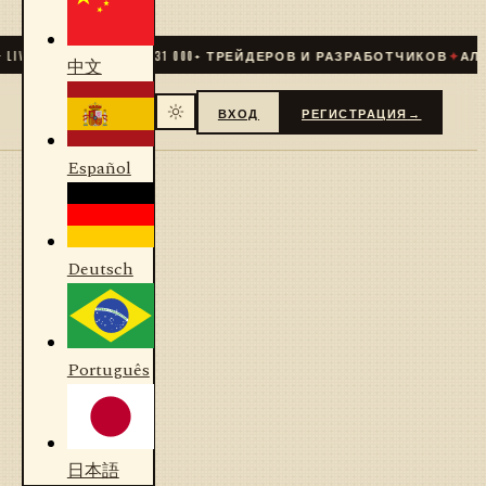
IVE
✦
СООБЩЕСТВО
31 000
+ ТРЕЙДЕРОВ И РАЗРАБОТЧИКОВ
✦
АЛГО
中文
ВХОД
РЕГИСТРАЦИЯ
→
Español
Deutsch
Português
日本語