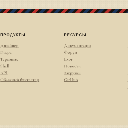
ПРОДУКТЫ
РЕСУРСЫ
Дизайнер
Документация
Гидра
Форум
Терминал
Блог
Shell
Новости
API
Загрузки
Облачный бэктестер
GitHub