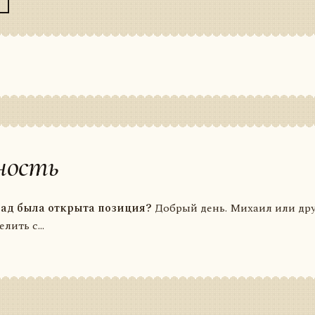
ность
зад была открыта позиция?
Добрый день. Михаил или дру
лить с...