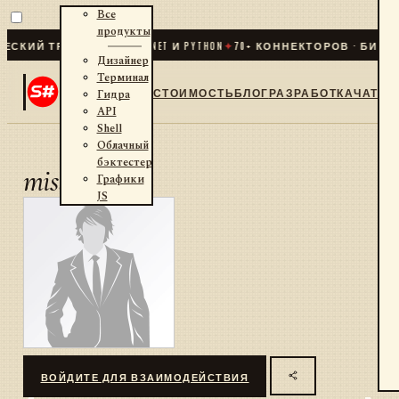
Все
продукты
СКИЙ ТРЕЙДИНГ ДЛЯ .NET И PYTHON
✦
70
+ КОННЕКТОРОВ · БИРЖИ
Дизайнер
Терминал
СТОИМОСТЬ
БЛОГ
РАЗРАБОТКА
ЧАТ
Гидра
API
Shell
Облачный
бэктестер
mister-i
Графики
JS
ВОЙДИТЕ ДЛЯ ВЗАИМОДЕЙСТВИЯ