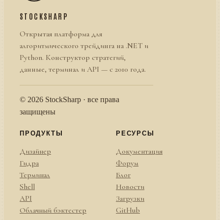
STOCKSHARP
Открытая платформа для
алгоритмического трейдинга на .NET и
Python. Конструктор стратегий,
данные, терминал и API — с 2010 года.
© 2026 StockSharp · все права
защищены
ПРОДУКТЫ
РЕСУРСЫ
Дизайнер
Документация
Гидра
Форум
Терминал
Блог
Shell
Новости
API
Загрузки
Облачный бэктестер
GitHub