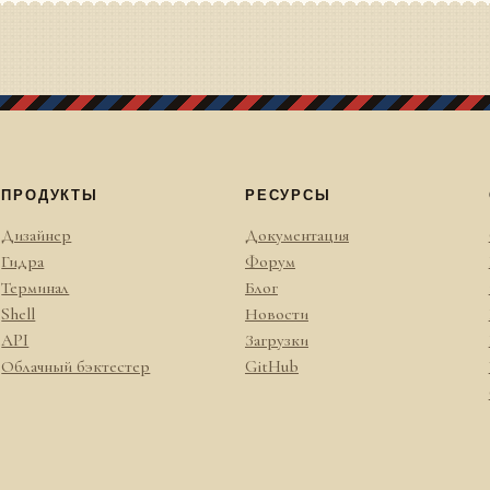
ПРОДУКТЫ
РЕСУРСЫ
Дизайнер
Документация
Гидра
Форум
Терминал
Блог
Shell
Новости
API
Загрузки
Облачный бэктестер
GitHub