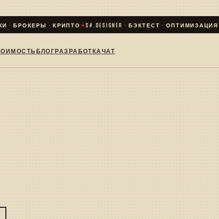
 · БРОКЕРЫ · КРИПТО
✦
S#.DESIGNER · БЭКТЕСТ · ОПТИМИЗАЦИЯ · 
ТОИМОСТЬ
БЛОГ
РАЗРАБОТКА
ЧАТ