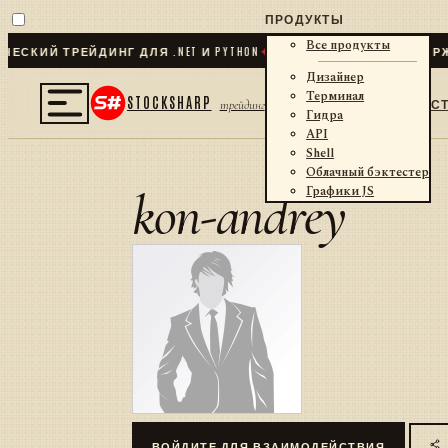
ПРОДУКТЫ
Все продукты
СКИЙ ТРЕЙДИНГ ДЛЯ .NET И PYTHON
✦
70
+ КОННЕКТОРОВ · БИРЖИ
Дизайнер
Терминал
STOCKSHARP
С
трейдинг
Гидра
API
Shell
Облачный бэктестер
kon-andrey
Графики JS
ВОЙДИТЕ ДЛЯ ВЗАИМОДЕЙСТВИЯ