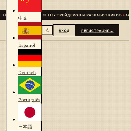
LIVE
✦
СООБЩЕСТВО
31 000
+ ТРЕЙДЕРОВ И РАЗРАБОТЧИКОВ
✦
АЛГ
中文
ВХОД
РЕГИСТРАЦИЯ
→
Español
Deutsch
Português
日本語