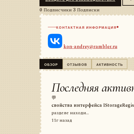
0
Подписчики
3
Подписки
КОНТАКТНАЯ ИНФОРМАЦИЯ
kon-andrey@rambler.ru
ОБЗОР
ОТЗЫВОВ
АКТИВНОСТЬ
Последняя актив
💬
свойства интерфейса IStorageRegis
разделе находи...
11г назад