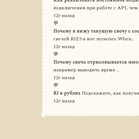
Как реализовать постоянное под
подключения при работе с API, чем т
12г назад
💬
Почему я вижу текущую свечу с со
свечей RIZ3 в лог: myseries .When...
12г назад
💬
Почему свеча отрисовывается мно
например выводить время ...
12г назад
💬
RI в рублях
Подскажите, как получит
12г назад