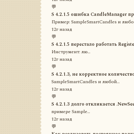
💬
S 4.2.1.5 ошибка CandleManager п
Пример: SampleSmartCandles и любой, 
12г назад
💬
S 4.2.1.5 перестало работать Regist
Инструмент: лю...
12г назад
💬
S 4.2.1.3, не корректное количество
SampleSmartCandles и любой...
12г назад
💬
S 4.2.1.3 долго откликается .NewSec
примере Sample...
12г назад
💬