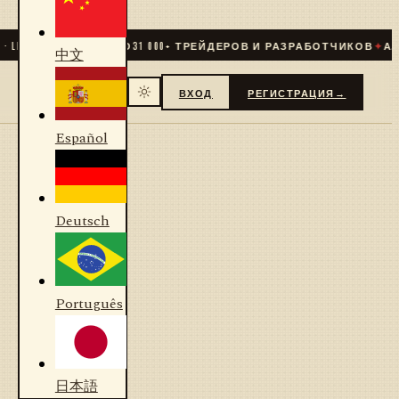
IVE
✦
СООБЩЕСТВО
31 000
+ ТРЕЙДЕРОВ И РАЗРАБОТЧИКОВ
✦
АЛГО
中文
ВХОД
РЕГИСТРАЦИЯ
→
Español
Deutsch
Português
日本語