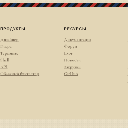
ПРОДУКТЫ
РЕСУРСЫ
Дизайнер
Документация
Гидра
Форум
Терминал
Блог
Shell
Новости
API
Загрузки
Облачный бэктестер
GitHub