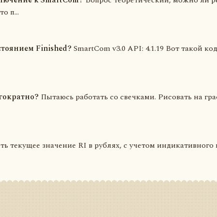
ключение к SmartCom?
Вопрос теоретический, можно ли р
о п...
стоянием Finished?
SmartCom v3.0 API: 4.1.19 Вот такой к
гократно?
Пытаюсь работать со свечками. Рисовать на граф
ь текущее значение RI в рублях, с учетом индикативного ку