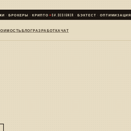
 · БРОКЕРЫ · КРИПТО
✦
S#.DESIGNER · БЭКТЕСТ · ОПТИМИЗАЦИЯ · L
ТОИМОСТЬ
БЛОГ
РАЗРАБОТКА
ЧАТ