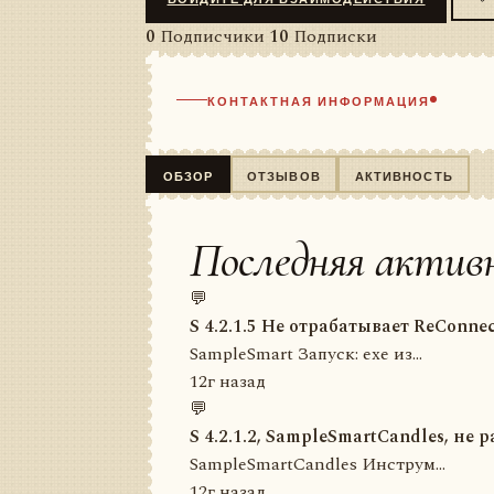
0
Подписчики
10
Подписки
КОНТАКТНАЯ ИНФОРМАЦИЯ
ОБЗОР
ОТЗЫВОВ
АКТИВНОСТЬ
Последняя актив
💬
S 4.2.1.5 Не отрабатывает ReConnec
SampleSmart Запуск: exe из...
12г назад
💬
S 4.2.1.2, SampleSmartCandles, не 
SampleSmartCandles Инструм...
12г назад