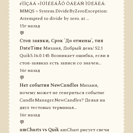
éÎÏÇÄÁ ×ÏÚÎÉËÁÅÔ ÔÁËÁÑ ÏÛÉÂËÁ:
MMQS = System.DivideByZeroException:
Attempted to divide by zero. at ...
15г назад
💬
Стоп заявки, Срок 'До отмены', тип
DateTime
Михаил, Добрый день! S2.1
Quik5.16.0.145 Возникает ошибка, если в
стоп-заявках есть записи со значен...
16г назад
💬
Нет события NewCandles
Михаил,
почему может не генериться событие
СandleManager.NewCandles? Делал на
двух тестовых терминал...
16г назад
💬
amCharts vs Quik
amChart рисует свечи