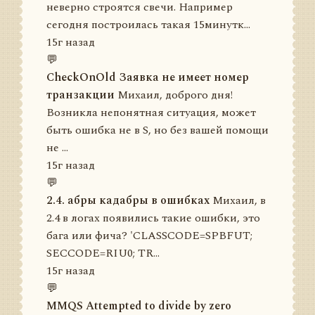
неверно строятся свечи. Например
сегодня построилась такая 15минутк...
15г назад
💬
CheckOnOld Заявка не имеет номер
транзакции
Михаил, доброго дня!
Возникла непонятная ситуация, может
быть ошибка не в S, но без вашей помощи
не ...
15г назад
💬
2.4. абры кадабры в ошибках
Михаил, в
2.4 в логах появились такие ошибки, это
бага или фича? 'CLASSCODE=SPBFUT;
SECCODE=RIU0; TR...
15г назад
💬
MMQS Attempted to divide by zero