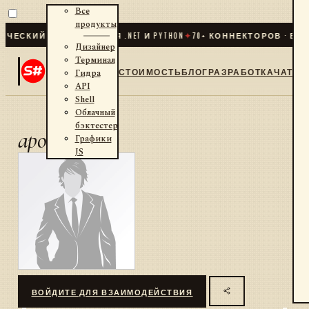
Все
продукты
ЕСКИЙ ТРЕЙДИНГ ДЛЯ .NET И PYTHON
✦
70
+ КОННЕКТОРОВ · БИР
Дизайнер
Терминал
СТОИМОСТЬ
БЛОГ
РАЗРАБОТКА
ЧАТ
Гидра
API
Shell
Облачный
бэктестер
apollo
Графики
JS
ВОЙДИТЕ ДЛЯ ВЗАИМОДЕЙСТВИЯ