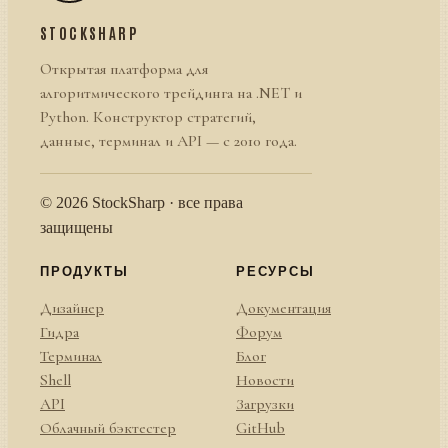
STOCKSHARP
Открытая платформа для
алгоритмического трейдинга на .NET и
Python. Конструктор стратегий,
данные, терминал и API — с 2010 года.
© 2026 StockSharp · все права
защищены
ПРОДУКТЫ
РЕСУРСЫ
Дизайнер
Документация
Гидра
Форум
Терминал
Блог
Shell
Новости
API
Загрузки
Облачный бэктестер
GitHub