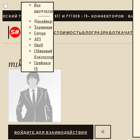
Все
продукты
СКИЙ ТРЕЙДИНГ ДЛЯ .NET И PYTHON
✦
70
+ КОННЕКТОРОВ · БИРЖИ
Дизайнер
Терминал
СТОИМОСТЬ
БЛОГ
РАЗРАБОТКА
ЧАТ
Гидра
API
Shell
Облачный
бэктестер
m1kha1l
Графики
JS
ВОЙДИТЕ ДЛЯ ВЗАИМОДЕЙСТВИЯ