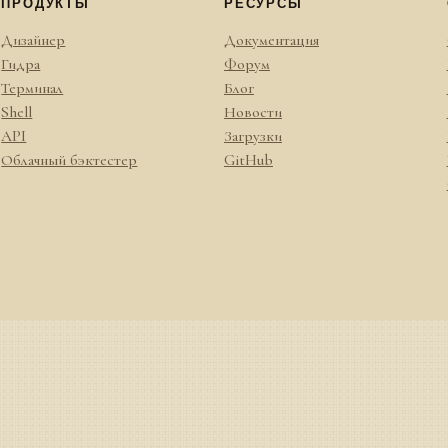
ПРОДУКТЫ
РЕСУРСЫ
Дизайнер
Документация
Гидра
Форум
Терминал
Блог
Shell
Новости
API
Загрузки
Облачный бэктестер
GitHub