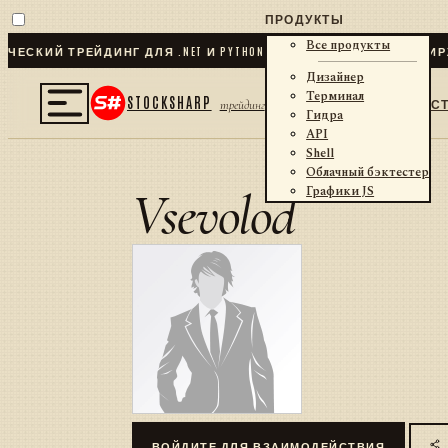
ПРОДУКТЫ
Все продукты
ЕСКИЙ ТРЕЙДИНГ ДЛЯ .NET И PYTHON
✦
70
+ КОННЕКТОРОВ · БИРЖ
Дизайнер
Терминал
STOCKSHARP
С
трейдинг
Гидра
API
Shell
Облачный бэктестер
Vsevolod
Графики JS
ВОЙДИТЕ ДЛЯ ВЗАИМОДЕЙСТВИЯ