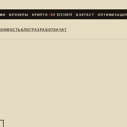
И · БРОКЕРЫ · КРИПТО
✦
S#.DESIGNER · БЭКТЕСТ · ОПТИМИЗАЦИЯ · 
ТОИМОСТЬ
БЛОГ
РАЗРАБОТКА
ЧАТ