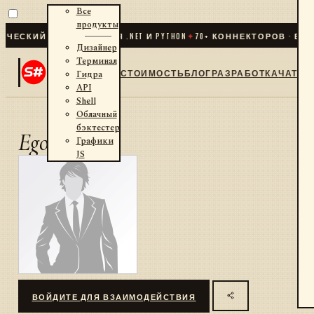
Все
продукты
ЕСКИЙ ТРЕЙДИНГ ДЛЯ .NET И PYTHON
✦
70
+ КОННЕКТОРОВ · БИРЖ
Дизайнер
Терминал
СТОИМОСТЬ
БЛОГ
РАЗРАБОТКА
ЧАТ
Гидра
API
Shell
Облачный
бэктестер
Egor
Графики
JS
ВОЙДИТЕ ДЛЯ ВЗАИМОДЕЙСТВИЯ