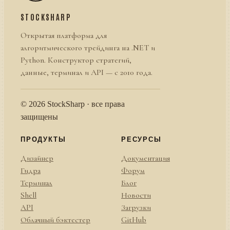
STOCKSHARP
Открытая платформа для
алгоритмического трейдинга на .NET и
Python. Конструктор стратегий,
данные, терминал и API — с 2010 года.
© 2026 StockSharp · все права
защищены
ПРОДУКТЫ
РЕСУРСЫ
Дизайнер
Документация
Гидра
Форум
Терминал
Блог
Shell
Новости
API
Загрузки
Облачный бэктестер
GitHub