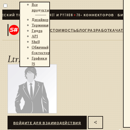
Все
продукты
СКИЙ ТРЕЙДИНГ ДЛЯ .NET И PYTHON
✦
70
+ КОННЕКТОРОВ · БИРЖИ
Дизайнер
Терминал
СТОИМОСТЬ
БЛОГ
РАЗРАБОТКА
ЧАТ
Гидра
API
Shell
Облачный
бэктестер
LtrK2
Графики
JS
ВОЙДИТЕ ДЛЯ ВЗАИМОДЕЙСТВИЯ