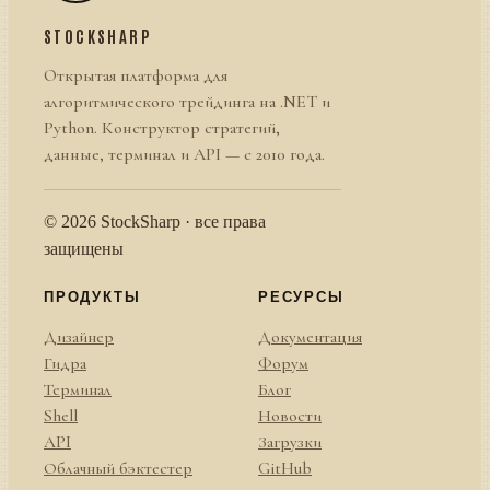
STOCKSHARP
Открытая платформа для
алгоритмического трейдинга на .NET и
Python. Конструктор стратегий,
данные, терминал и API — с 2010 года.
© 2026 StockSharp · все права
защищены
ПРОДУКТЫ
РЕСУРСЫ
Дизайнер
Документация
Гидра
Форум
Терминал
Блог
Shell
Новости
API
Загрузки
Облачный бэктестер
GitHub