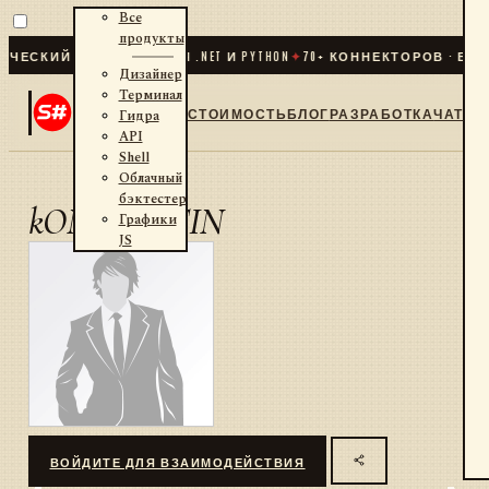
Все
продукты
ЕСКИЙ ТРЕЙДИНГ ДЛЯ .NET И PYTHON
✦
70
+ КОННЕКТОРОВ · БИР
Дизайнер
Терминал
СТОИМОСТЬ
БЛОГ
РАЗРАБОТКА
ЧАТ
Гидра
API
Shell
Облачный
бэктестер
kONSTANTIN
Графики
JS
ВОЙДИТЕ ДЛЯ ВЗАИМОДЕЙСТВИЯ