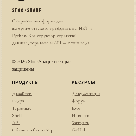
STOCKSHARP
Открытая платформа для
алгоритмического трейдинга на .NET и
Python. Конструктор стратегий,
данные, терминал и API — с 2010 года.
© 2026 StockSharp · все права
защищены
ПРОДУКТЫ
РЕСУРСЫ
Дизайнер
Документация
Гидра
Форум
Терминал
Блог
Shell
Новости
API
Загрузки
Облачный бэктестер
GitHub