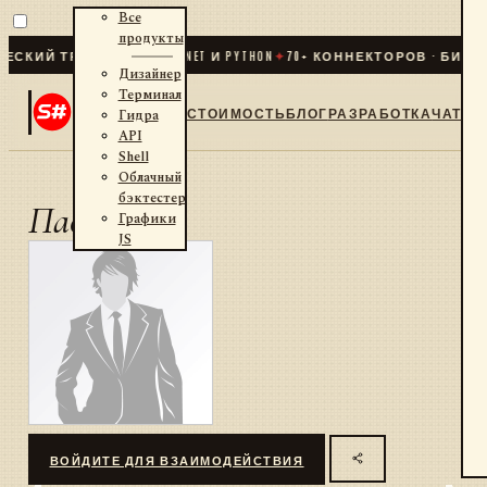
Все
продукты
СКИЙ ТРЕЙДИНГ ДЛЯ .NET И PYTHON
✦
70
+ КОННЕКТОРОВ · БИРЖИ
Дизайнер
Терминал
СТОИМОСТЬ
БЛОГ
РАЗРАБОТКА
ЧАТ
Гидра
API
Shell
Облачный
бэктестер
Павел
Графики
JS
ВОЙДИТЕ ДЛЯ ВЗАИМОДЕЙСТВИЯ