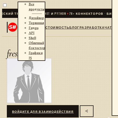
Все
продукты
СКИЙ ТРЕЙДИНГ ДЛЯ .NET И PYTHON
✦
70
+ КОННЕКТОРОВ · БИРЖИ
Дизайнер
Терминал
СТОИМОСТЬ
БЛОГ
РАЗРАБОТКА
ЧАТ
Гидра
API
Shell
Облачный
бэктестер
fresh
Графики
JS
ВОЙДИТЕ ДЛЯ ВЗАИМОДЕЙСТВИЯ