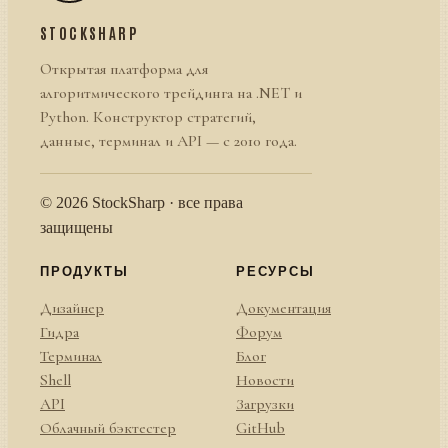
STOCKSHARP
Открытая платформа для
алгоритмического трейдинга на .NET и
Python. Конструктор стратегий,
данные, терминал и API — с 2010 года.
© 2026 StockSharp · все права
защищены
ПРОДУКТЫ
РЕСУРСЫ
Дизайнер
Документация
Гидра
Форум
Терминал
Блог
Shell
Новости
API
Загрузки
Облачный бэктестер
GitHub