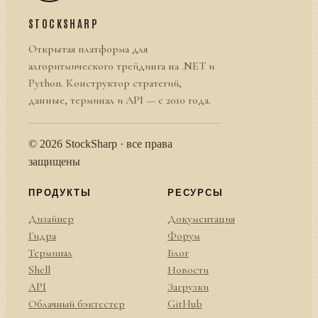
STOCKSHARP
Открытая платформа для
алгоритмического трейдинга на .NET и
Python. Конструктор стратегий,
данные, терминал и API — с 2010 года.
© 2026 StockSharp · все права
защищены
ПРОДУКТЫ
РЕСУРСЫ
Дизайнер
Документация
Гидра
Форум
Терминал
Блог
Shell
Новости
API
Загрузки
Облачный бэктестер
GitHub