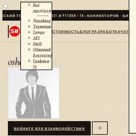
Все
продукты
КИЙ ТРЕЙДИНГ ДЛЯ .NET И PYTHON
✦
70
+ КОННЕКТОРОВ · БИРЖИ
Дизайнер
Терминал
СТОИМОСТЬ
БЛОГ
РАЗРАБОТКА
ЧАТ
Гидра
API
Shell
Облачный
бэктестер
oshelest
Графики
JS
ВОЙДИТЕ ДЛЯ ВЗАИМОДЕЙСТВИЯ