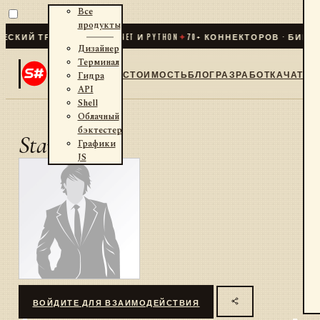
Все
продукты
КИЙ ТРЕЙДИНГ ДЛЯ .NET И PYTHON
✦
70
+ КОННЕКТОРОВ · БИРЖИ
Дизайнер
Терминал
СТОИМОСТЬ
БЛОГ
РАЗРАБОТКА
ЧАТ
Гидра
API
Shell
Облачный
бэктестер
Stan
Графики
JS
ВОЙДИТЕ ДЛЯ ВЗАИМОДЕЙСТВИЯ