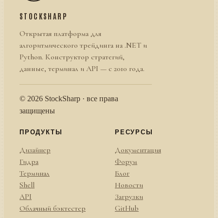
STOCKSHARP
Открытая платформа для
алгоритмического трейдинга на .NET и
Python. Конструктор стратегий,
данные, терминал и API — с 2010 года.
© 2026 StockSharp · все права
защищены
ПРОДУКТЫ
РЕСУРСЫ
Дизайнер
Документация
Гидра
Форум
Терминал
Блог
Shell
Новости
API
Загрузки
Облачный бэктестер
GitHub