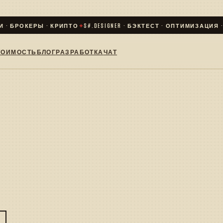
 · БРОКЕРЫ · КРИПТО
✦
S#.DESIGNER · БЭКТЕСТ · ОПТИМИЗАЦИЯ · L
ТОИМОСТЬ
БЛОГ
РАЗРАБОТКА
ЧАТ