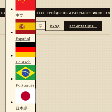
IVE
✦
СООБЩЕСТВО
31 000
+ ТРЕЙДЕРОВ И РАЗРАБОТЧИКОВ
✦
АЛГО
中文
ВХОД
РЕГИСТРАЦИЯ
→
Español
Deutsch
Português
日本語