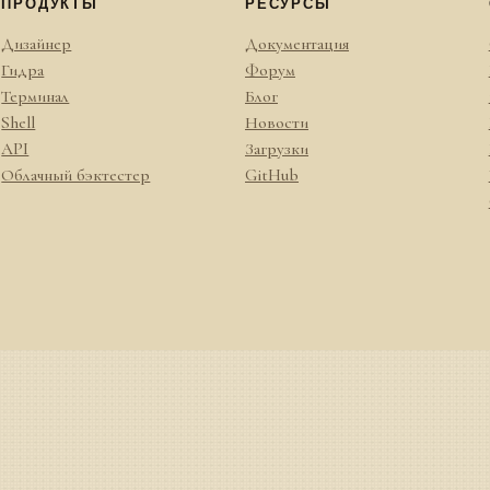
ПРОДУКТЫ
РЕСУРСЫ
Дизайнер
Документация
Гидра
Форум
Терминал
Блог
Shell
Новости
API
Загрузки
Облачный бэктестер
GitHub