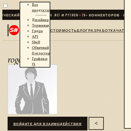
Все
продукты
ЕСКИЙ ТРЕЙДИНГ ДЛЯ .NET И PYTHON
✦
70
+ КОННЕКТОРОВ · БИР
Дизайнер
Терминал
СТОИМОСТЬ
БЛОГ
РАЗРАБОТКА
ЧАТ
Гидра
API
Shell
Облачный
бэктестер
roger
Графики
JS
ВОЙДИТЕ ДЛЯ ВЗАИМОДЕЙСТВИЯ