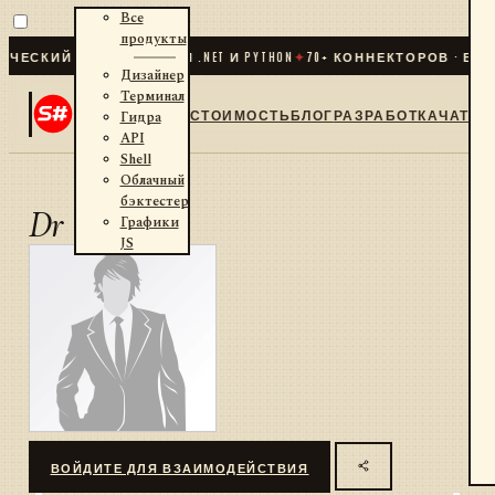
Все
продукты
ЕСКИЙ ТРЕЙДИНГ ДЛЯ .NET И PYTHON
✦
70
+ КОННЕКТОРОВ · БИР
Дизайнер
Терминал
СТОИМОСТЬ
БЛОГ
РАЗРАБОТКА
ЧАТ
Гидра
API
Shell
Облачный
бэктестер
Dr Volk
Графики
JS
ВОЙДИТЕ ДЛЯ ВЗАИМОДЕЙСТВИЯ