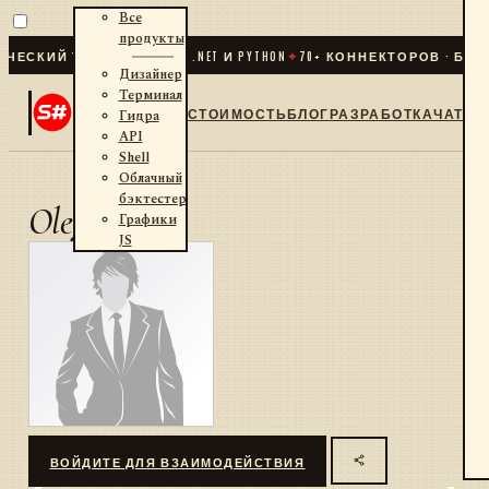
Все
продукты
ЕСКИЙ ТРЕЙДИНГ ДЛЯ .NET И PYTHON
✦
70
+ КОННЕКТОРОВ · БИРЖ
Дизайнер
Терминал
СТОИМОСТЬ
БЛОГ
РАЗРАБОТКА
ЧАТ
Гидра
API
Shell
Облачный
бэктестер
OlegRI
Графики
JS
ВОЙДИТЕ ДЛЯ ВЗАИМОДЕЙСТВИЯ