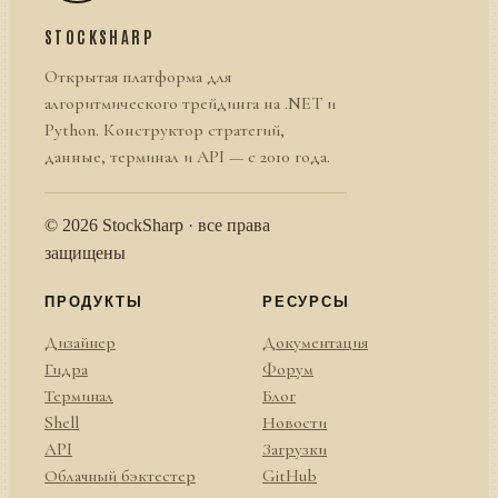
STOCKSHARP
Открытая платформа для
алгоритмического трейдинга на .NET и
Python. Конструктор стратегий,
данные, терминал и API — с 2010 года.
© 2026 StockSharp · все права
защищены
ПРОДУКТЫ
РЕСУРСЫ
Дизайнер
Документация
Гидра
Форум
Терминал
Блог
Shell
Новости
API
Загрузки
Облачный бэктестер
GitHub