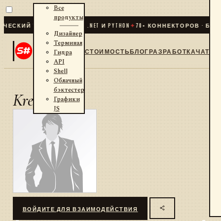
Все
продукты
ЕСКИЙ ТРЕЙДИНГ ДЛЯ .NET И PYTHON
✦
70
+ КОННЕКТОРОВ · БИРЖ
Дизайнер
Терминал
СТОИМОСТЬ
БЛОГ
РАЗРАБОТКА
ЧАТ
Гидра
API
Shell
Облачный
бэктестер
Krechet
Графики
JS
ВОЙДИТЕ ДЛЯ ВЗАИМОДЕЙСТВИЯ