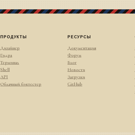
ПРОДУКТЫ
РЕСУРСЫ
Дизайнер
Документация
Гидра
Форум
Терминал
Блог
Shell
Новости
API
Загрузки
Облачный бэктестер
GitHub