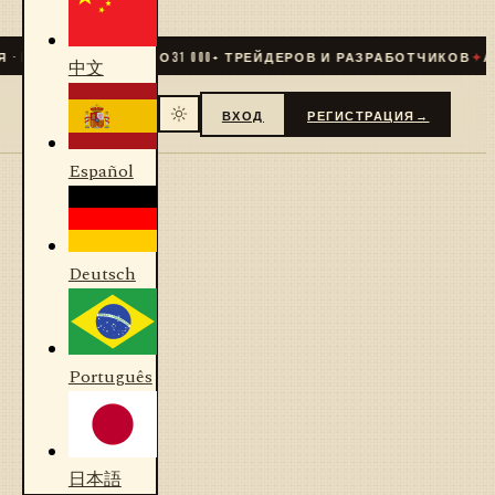
 LIVE
✦
СООБЩЕСТВО
31 000
+ ТРЕЙДЕРОВ И РАЗРАБОТЧИКОВ
✦
АЛ
中文
ВХОД
РЕГИСТРАЦИЯ
→
Español
Deutsch
Português
日本語