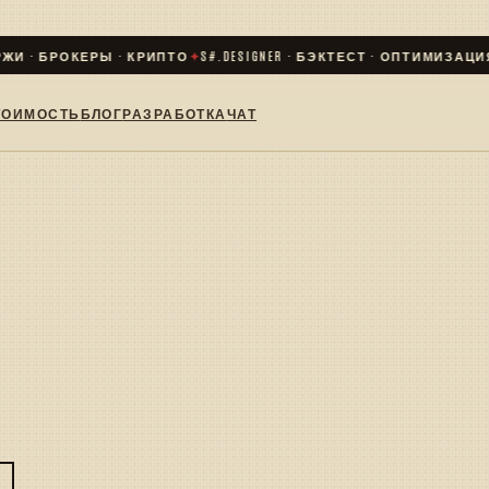
И · БРОКЕРЫ · КРИПТО
✦
S#.DESIGNER · БЭКТЕСТ · ОПТИМИЗАЦИЯ ·
ТОИМОСТЬ
БЛОГ
РАЗРАБОТКА
ЧАТ