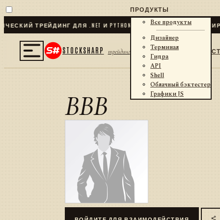
ПРОДУКТЫ
Все продукты
ЕСКИЙ ТРЕЙДИНГ ДЛЯ .NET И PYTHON
✦
70
+ КОННЕКТОРОВ · БИРЖ
Дизайнер
Терминал
STOCKSHARP
С
трейдинг
Гидра
API
Shell
Облачный бэктестер
BBB
Графики JS
ВОЙДИТЕ ДЛЯ ВЗАИМОДЕЙСТВИЯ