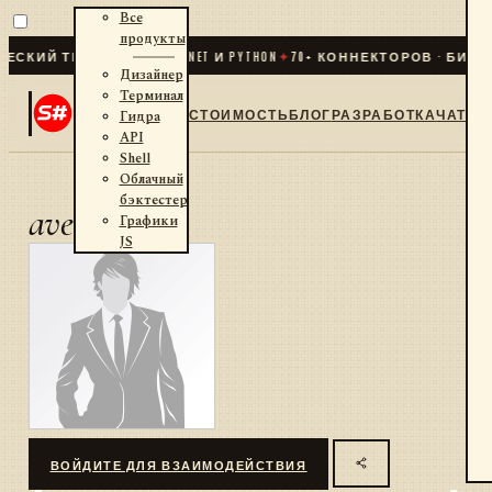
Все
продукты
СКИЙ ТРЕЙДИНГ ДЛЯ .NET И PYTHON
✦
70
+ КОННЕКТОРОВ · БИРЖИ
Дизайнер
Терминал
СТОИМОСТЬ
БЛОГ
РАЗРАБОТКА
ЧАТ
Гидра
API
Shell
Облачный
бэктестер
aver21
Графики
JS
ВОЙДИТЕ ДЛЯ ВЗАИМОДЕЙСТВИЯ