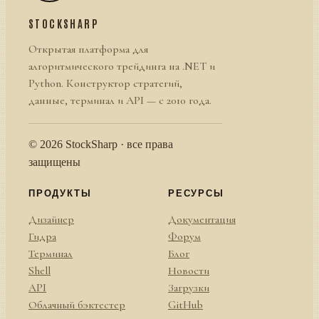
STOCKSHARP
Открытая платформа для
алгоритмического трейдинга на .NET и
Python. Конструктор стратегий,
данные, терминал и API — с 2010 года.
© 2026 StockSharp · все права
защищены
ПРОДУКТЫ
РЕСУРСЫ
Дизайнер
Документация
Гидра
Форум
Терминал
Блог
Shell
Новости
API
Загрузки
Облачный бэктестер
GitHub