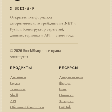
STOCKSHARP
Открытая платформа для
алгоритмического трейдинга на .NET и
Python. Конструктор стратегий,
данные, терминал и API — с 2010 года.
© 2026 StockSharp · все права
защищены
ПРОДУКТЫ
РЕСУРСЫ
Дизайнер
Документация
Гидра
Форум
Терминал
Блог
Shell
Новости
API
Загрузки
Облачный бэктестер
GitHub