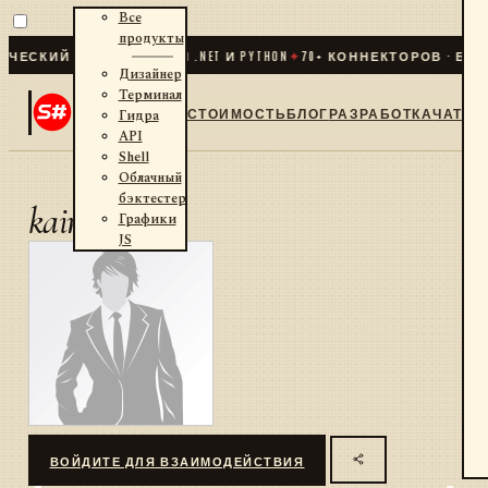
Все
продукты
ЕСКИЙ ТРЕЙДИНГ ДЛЯ .NET И PYTHON
✦
70
+ КОННЕКТОРОВ · БИРЖ
Дизайнер
Терминал
СТОИМОСТЬ
БЛОГ
РАЗРАБОТКА
ЧАТ
Гидра
API
Shell
Облачный
бэктестер
kair
Графики
JS
ВОЙДИТЕ ДЛЯ ВЗАИМОДЕЙСТВИЯ